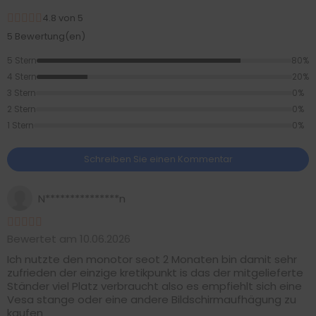
4.8 von 5
5 Bewertung(en)
5 Stern
80%
4 Stern
20%
3 Stern
0%
2 Stern
0%
1 Stern
0%
Schreiben Sie einen Kommentar
N***************n
Bewertet am 10.06.2026
Ich nutzte den monotor seot 2 Monaten bin damit sehr
zufrieden der einzige kretikpunkt is das der mitgelieferte
Ständer viel Platz verbraucht also es empfiehlt sich eine
Vesa stange oder eine andere Bildschirmaufhägung zu
kaufen