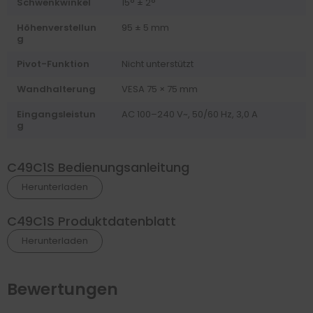
Schwenkwinkel
15° ± 2°
Höhenverstellun
95 ± 5 mm
g
Pivot-Funktion
Nicht unterstützt
Wandhalterung
VESA 75 × 75 mm
Eingangsleistun
AC 100–240 V~, 50/60 Hz, 3,0 A
g
C49C1S Bedienungsanleitung
Herunterladen
C49C1S Produktdatenblatt
Herunterladen
Bewertungen