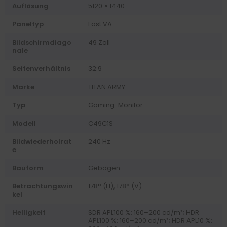
Auflösung
5120 × 1440
Paneltyp
Fast VA
Bildschirmdiago
49 Zoll
nale
Seitenverhältnis
32:9
Marke
TITAN ARMY
Typ
Gaming-Monitor
Modell
C49C1S
Bildwiederholrat
240 Hz
e
Bauform
Gebogen
Betrachtungswin
178° (H), 178° (V)
kel
Helligkeit
SDR APL100 %: 160–200 cd/m²; HDR
APL100 %: 160–200 cd/m²; HDR APL10 %: