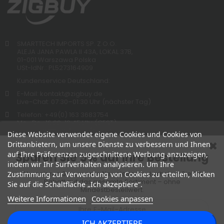
SMARTTECH IMPORTS SP. Z.O.O.
ALEJA JANA PAWLA II 43A, LOKAL 37B,
01-001 Warszawa Polska
USt-IdNr.: PL5273164909
Kundenservice Deutschland:
E-Mail: kontakt@zigbuy.de
Live-Chat: 07:30–01:30 Uhr (nächster Tag)
Telefon: +49(0) 163 3683754
Mo.-Do.: 16:00-19:45 Uhr (CEST)
Fr.-So.: 12:00-19:45 Uhr (CEST)
Diese Website verwendet eigene Cookies und Cookies von
Drittanbietern, um unsere Dienste zu verbessern und Ihnen
auf Ihre Präferenzen zugeschnittene Werbung anzuzeigen,
Sparen Sie 5% auf Ihre Bestellung
indem wir Ihr Surfverhalten analysieren. Um Ihre
Abonnieren Sie unseren Newsletter und erhalten Sie 5%
Zustimmung zur Verwendung von Cookies zu erteilen, klicken
Rabatt auf das gesamte Sortiment – ohne
Sie auf die Schaltfläche „Ich akzeptiere“.
Mindestbestellwert.
Weitere Informationen
Cookies anpassen
ICH AKZEPTIERE