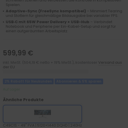
schnellen Szenen und verbessert die Kontrolle in kompetitiven
Spielen.
Adaptive-Sync (FreeSync kompatibel)
– Minimiert Tearing
und Stottern für gleichmäßige Bildausgabe bei variabler FPS.
USB‑C mit 65W Power Delivery + USB-Hub
– Verbindet
Notebook und Peripherie per Ein-Kabel-Setup und sorgt für
einen aufgeräumten Arbeitsplatz.
599,99 €
inkl. MwSt. (504,19 € netto + 19% MwSt.), kostenloser
Versand aus
der EU
2% Rabatt für Neukunden
Abonnieren & 5% sparen
Auf Lager
Ähnliche Produkte
C49C1S - 49" FVA | 5120×1440 DQHD | 240Hz