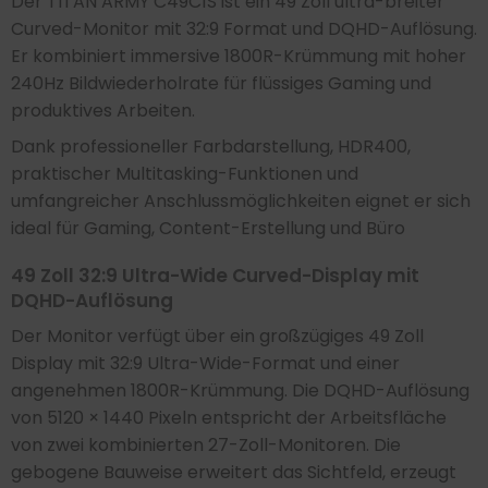
Der TITAN ARMY C49C1S ist ein 49 Zoll ultra-breiter
Curved-Monitor mit 32:9 Format und DQHD-Auflösung.
Er kombiniert immersive 1800R-Krümmung mit hoher
240Hz Bildwiederholrate für flüssiges Gaming und
produktives Arbeiten.
Dank professioneller Farbdarstellung, HDR400,
praktischer Multitasking-Funktionen und
umfangreicher Anschlussmöglichkeiten eignet er sich
ideal für Gaming, Content-Erstellung und Büro
49 Zoll 32:9 Ultra-Wide Curved-Display mit
DQHD-Auflösung
Der Monitor verfügt über ein großzügiges 49 Zoll
Display mit 32:9 Ultra-Wide-Format und einer
angenehmen 1800R-Krümmung. Die DQHD-Auflösung
von 5120 × 1440 Pixeln entspricht der Arbeitsfläche
von zwei kombinierten 27-Zoll-Monitoren. Die
gebogene Bauweise erweitert das Sichtfeld, erzeugt