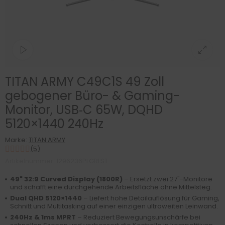
TITAN ARMY C49C1S 49 Zoll
gebogener Büro- & Gaming-
Monitor, USB‑C 65W, DQHD
5120×1440 240Hz
Marke:
TITAN ARMY
(5)
Artikelnummer: 1296236PLGRLST
49" 32:9 Curved Display (1800R)
– Ersetzt zwei 27"-Monitore
und schafft eine durchgehende Arbeitsfläche ohne Mittelsteg.
Dual QHD 5120×1440
– Liefert hohe Detailauflösung für Gaming,
Schnitt und Multitasking auf einer einzigen ultraweiten Leinwand.
240Hz & 1ms MPRT
– Reduziert Bewegungsunschärfe bei