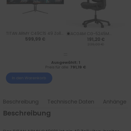
TITAN ARMY C49C1S 49 Zoll
ACGAM CG-5245M
599,99 €
191,20 €
gebogener Büro- &
Ergonomischer Bürostuhl
239,00 €
Gaming-Monitor, USB‑C
Verstellbare
65W, DQHD 5120×1440 240Hz
Lordosenstütze, Fußstütze
& 136 kg Belastbarkeit
Ausgewählt:
1
Preis für alle:
791,19 €
In den Warenkorb
Beschreibung
Technische Daten
Anhänge
Beschreibung