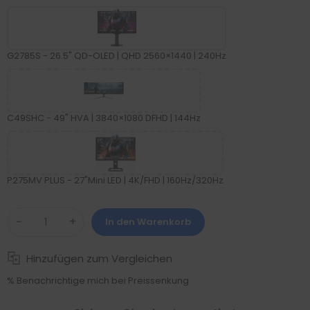
G2785S - 26.5" QD-OLED | QHD 2560×1440 | 240Hz
C49SHC - 49" HVA | 3840×1080 DFHD | 144Hz
P275MV PLUS - 27"Mini LED | 4K/FHD | 160Hz/320Hz
−
+
In den Warenkorb
Hinzufügen zum Vergleichen
% Benachrichtige mich bei Preissenkung