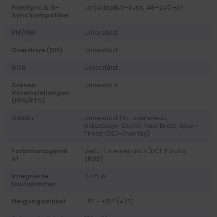
FreeSync & G-
Ja (Adaptive-Sync, 48–240 Hz)
Sync kompatibel
PIP/PBP
Unterstützt
Overdrive (OD)
Unterstützt
DCR
Unterstützt
Szenen-
Unterstützt
Voreinstellungen
(FPS/RTS)
GAME+
Unterstützt (AI Fadenkreuz,
Adlerauge-Zoom, Nachtsicht, Spiel-
Timer, OSD-Overlay)
Farbmanageme
Delta-E kleiner als 3 (DCI-P3 und
nt
sRGB)
Integrierte
2 × 5 W
Lautsprecher
Neigungswinkel
-5° ~ +15° (±2°)