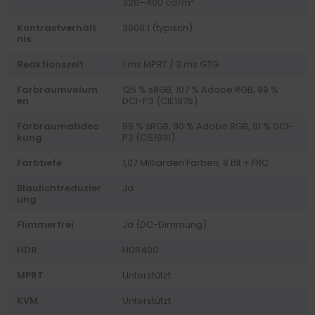
320–400 cd/m²
Kontrastverhält
3000:1 (typisch)
nis
Reaktionszeit
1 ms MPRT / 3 ms GTG
Farbraumvolum
125 % sRGB, 107 % Adobe RGB, 99 %
en
DCI-P3 (CIE1976)
Farbraumabdec
99 % sRGB, 90 % Adobe RGB, 91 % DCI-
kung
P3 (CIE1931)
Farbtiefe
1,07 Milliarden Farben, 8 Bit + FRC
Blaulichtreduzier
Ja
ung
Flimmerfrei
Ja (DC-Dimmung)
HDR
HDR400
MPRT
Unterstützt
KVM
Unterstützt