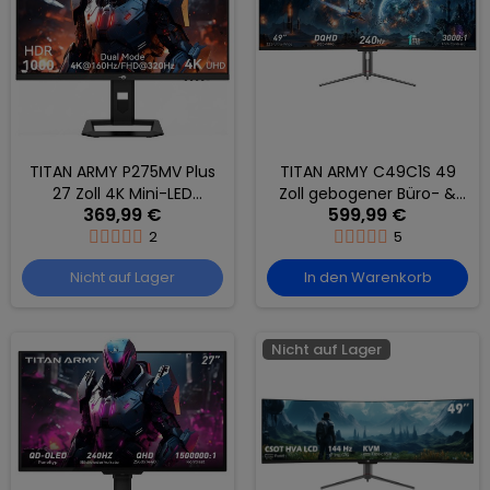
TITAN ARMY P275MV Plus
TITAN ARMY C49C1S 49
27 Zoll 4K Mini-LED
Zoll gebogener Büro- &
369,99 €
599,99 €
Gaming Monitor, 160Hz /
Gaming-Monitor, USB‑C
320Hz Dual Mode,
2
65W, DQHD 5120×1440
5
HDR1000, 1152 Dimming
240Hz
Nicht auf Lager
In den Warenkorb
Zonen, USB-C 65W, HDMI
Nicht auf Lager