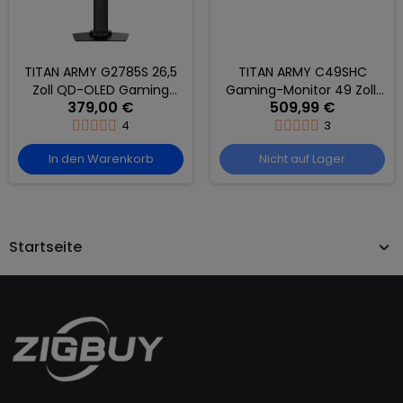
TITAN ARMY G2785S 26,5
TITAN ARMY C49SHC
Zoll QD-OLED Gaming
Gaming-Monitor 49 Zoll,
379,00 €
509,99 €
Monitor, QHD 2560×1440,
1800R Curved, 144Hz, DFHD
240Hz, 0,03ms GTG, HDR10
4
3
In den Warenkorb
Nicht auf Lager
Startseite