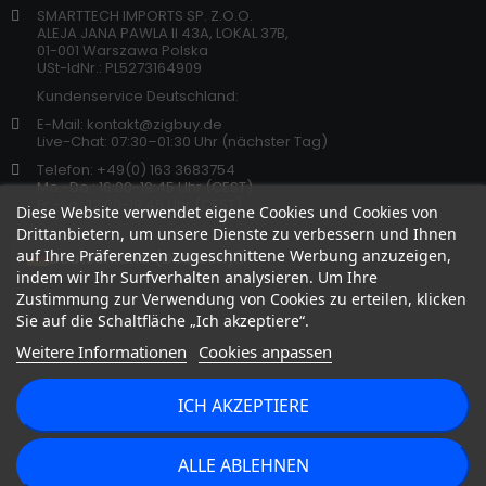
SMARTTECH IMPORTS SP. Z.O.O.
ALEJA JANA PAWLA II 43A, LOKAL 37B,
01-001 Warszawa Polska
USt-IdNr.: PL5273164909
Kundenservice Deutschland:
E-Mail: kontakt@zigbuy.de
Live-Chat: 07:30–01:30 Uhr (nächster Tag)
Telefon: +49(0) 163 3683754
Mo.-Do.: 16:00-19:45 Uhr (CEST)
Fr.-So.: 12:00-19:45 Uhr (CEST)
Diese Website verwendet eigene Cookies und Cookies von
Drittanbietern, um unsere Dienste zu verbessern und Ihnen
auf Ihre Präferenzen zugeschnittene Werbung anzuzeigen,
indem wir Ihr Surfverhalten analysieren. Um Ihre
Zustimmung zur Verwendung von Cookies zu erteilen, klicken
Sie auf die Schaltfläche „Ich akzeptiere“.
Weitere Informationen
Cookies anpassen
ICH AKZEPTIERE
Copyright 2026 © zigbuy.de. Alle Rechte vorbehalten.
ALLE ABLEHNEN