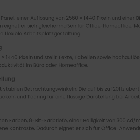
-Panel, einer Auflösung von 2560 × 1440 Pixeln und einer B
ignet er sich gleichermaßen für Office, Homeoffice, Mu
e flexible Arbeitsplatzgestaltung.
g
 × 1440 Pixeln und stellt Texte, Tabellen sowie hochaufl
roduktivität im Büro oder Homeoffice.
ellung
 stabilen Betrachtungswinkeln. Die auf bis zu 120Hz über
eln und Tearing für eine flüssige Darstellung bei Arbeit
en Farben, 8-Bit-Farbtiefe, einer Helligkeit von 300 cd/m²
e Kontraste. Dadurch eignet er sich für Office-Anwendu