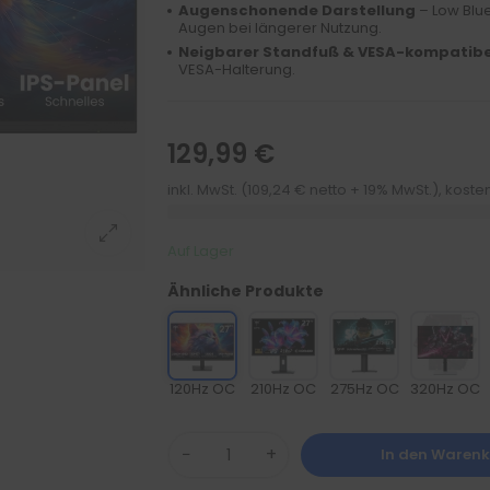
Augenschonende Darstellung
– Low Blue
Augen bei längerer Nutzung.
Neigbarer Standfuß & VESA-kompatibe
VESA-Halterung.
129,99 €
inkl. MwSt. (109,24 € netto + 19% MwSt.), kost
Auf Lager
Ähnliche Produkte
120Hz OC
210Hz OC
275Hz OC
320Hz OC
−
+
In den Waren