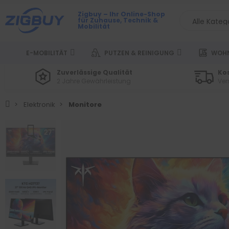
Zigbuy – Ihr Online-Shop
für Zuhause, Technik &
Mobilität
E-MOBILITÄT
PUTZEN & REINIGUNG
WOHN
Zuverlässige Qualität
Ko
2 Jahre Gewährleistung
Ver
Elektronik
Monitore