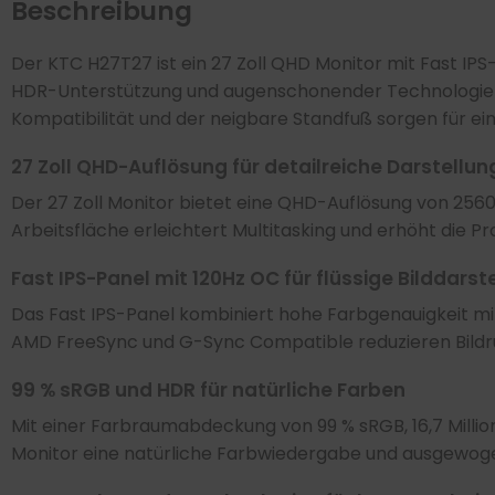
Beschreibung
Der KTC H27T27 ist ein 27 Zoll QHD Monitor mit Fast IPS
HDR-Unterstützung und augenschonender Technologien e
Kompatibilität und der neigbare Standfuß sorgen für ein
27 Zoll QHD-Auflösung für detailreiche Darstellun
Der 27 Zoll Monitor bietet eine QHD-Auflösung von 2560
Arbeitsfläche erleichtert Multitasking und erhöht die P
Fast IPS-Panel mit 120Hz OC für flüssige Bilddarst
Das Fast IPS-Panel kombiniert hohe Farbgenauigkeit mit
AMD FreeSync und G-Sync Compatible reduzieren Bildruck
99 % sRGB und HDR für natürliche Farben
Mit einer Farbraumabdeckung von 99 % sRGB, 16,7 Million
Monitor eine natürliche Farbwiedergabe und ausgewogen