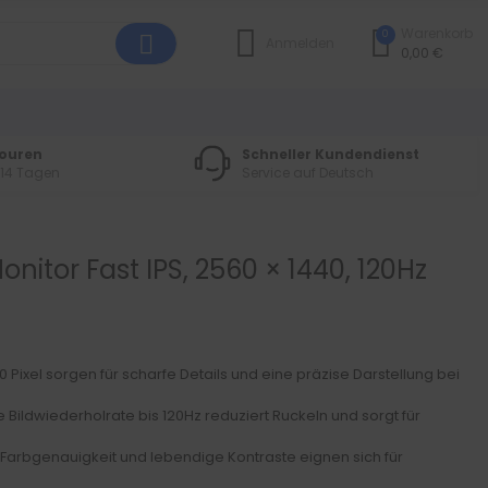
Warenkorb
0
Anmelden
0,00 €
touren
Schneller Kundendienst
 14 Tagen
Service auf Deutsch
nitor Fast IPS, 2560 × 1440, 120Hz
 Pixel sorgen für scharfe Details und eine präzise Darstellung bei
 Bildwiederholrate bis 120Hz reduziert Ruckeln und sorgt für
Farbgenauigkeit und lebendige Kontraste eignen sich für