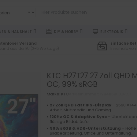
EN & HAUSHALT
DIY & HOBBY
ELEKTRONIK
stenloser Versand
Einfache Re
sand aus der EU (2-5 Werktage)
Innerhalb von
KTC H27T27 27 Zoll QHD Mo
OC, 99% sRGB
Marke:
KTC
Artikelnummer: 1294869PLGRLST
27 Zoll QHD Fast IPS-Display
– 2560 × 1440
Arbeit, Multimedia und Gaming.
120Hz OC & Adaptive Sync
– Übertaktbare
flüssige Bildabläufe.
99% sRGB & HDR-Unterstützung
– Hohe 
Bildbearbeitung, Office und Unterhaltung.