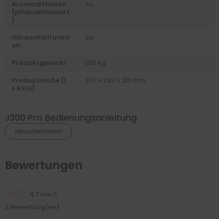
Aromadiffusion
Ja
(pflanzenbasiert
)
Ultraschallfunkti
Ja
on
Produktgewicht
1,85 kg
Produktmaße (L
307 × 247 × 210 mm
x B x H)
J300 Pro Bedienungsanleitung
Herunterladen
Bewertungen
4.7 von 5
3 Bewertung(en)