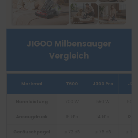
JIGOO Milbensauger
Vergleich​
Merkmal
T600
J300 Pro
J30
Nennleistung
700 W
550 W
500 
Ansaugdruck
15 kPa
14 kPa
13 kP
Geräuschpegel​
≤ 72 dB
≤ 76 dB
≤ 76 