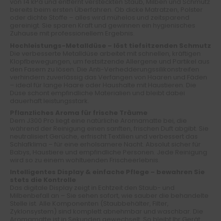
von 14 kPa und entfernt versteckten Staub, Milben und Schmutz
bereits beim ersten Überfahren. Ob dicke Matratzen, Polster
oder dichte Stoffe – alles wird mühelos und zeitsparend
gereinigt. Sie sparen Kraft und gewinnen ein hygienisches
Zuhause mit professionellem Ergebnis.
Hochleistungs-Metalldüse – löst tiefsitzenden Schmutz
Die verbesserte Metalldüse arbeitet mit schnellen, kräftigen
Klopfbewegungen, um festsitzende Allergene und Partikel aus
den Fasern zu lösen. Die Anti-Verhedderungssilikonstreifen
verhindern zuverlässig das Verfangen von Haaren und Fäden
– ideal für lange Haare oder Haushalte mit Haustieren. Die
Düse schont empfindliche Materialien und bleibt dabei
dauerhaft leistungsstark.
Pflanzliches Aroma für frische Träume
Dem J300 Pro liegt eine natürliche Aromamatte bei, die
während der Reinigung einen sanften, frischen Duft abgibt. Sie
neutralisiert Gerüche, erfrischt Textilien und verbessert das
Schlafklima – für eine erholsamere Nacht. Absolut sicher für
Babys, Haustiere und empfindliche Personen. Jede Reinigung
wird so zu einem wohltuenden Frischeerlebnis.
Intelligentes Display & einfache Pflege – bewahren Sie
stets die Kontrolle
Das digitale Display zeigt in Echtzeit den Staub- und
Milbenbefall an – Sie sehen sofort, wie sauber die behandelte
Stelle ist. Alle Komponenten (Staubbehälter, Filter,
Zyklonsystem) sind komplett abnehmbar und waschbar. Die
Aromamatte ist in Sekunden gewechselt. So bleibt Ihr Gerät