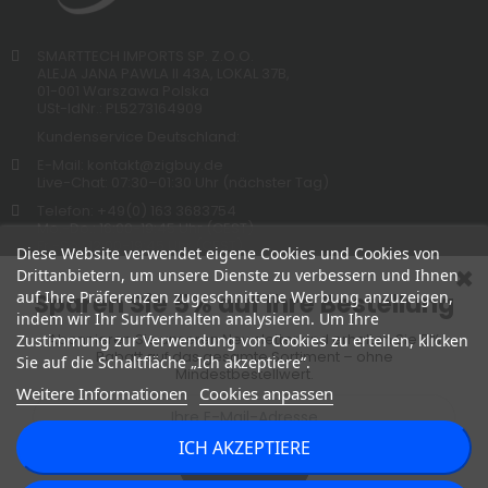
SMARTTECH IMPORTS SP. Z.O.O.
ALEJA JANA PAWLA II 43A, LOKAL 37B,
01-001 Warszawa Polska
USt-IdNr.: PL5273164909
Kundenservice Deutschland:
E-Mail: kontakt@zigbuy.de
Live-Chat: 07:30–01:30 Uhr (nächster Tag)
Telefon: +49(0) 163 3683754
Mo.-Do.: 16:00-19:45 Uhr (CEST)
Fr.-So.: 12:00-19:45 Uhr (CEST)
Diese Website verwendet eigene Cookies und Cookies von
Drittanbietern, um unsere Dienste zu verbessern und Ihnen
auf Ihre Präferenzen zugeschnittene Werbung anzuzeigen,
Sparen Sie 5% auf Ihre Bestellung
indem wir Ihr Surfverhalten analysieren. Um Ihre
Abonnieren Sie unseren Newsletter und erhalten Sie 5%
Zustimmung zur Verwendung von Cookies zu erteilen, klicken
Rabatt auf das gesamte Sortiment – ohne
Sie auf die Schaltfläche „Ich akzeptiere“.
Mindestbestellwert.
Weitere Informationen
Cookies anpassen
ICH AKZEPTIERE
Abonnieren