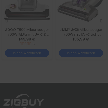
JIGOO T600 Milbensauger
JIMMY JV35 Milbensauger
700W 15kPa mit UV‑C &
700W mit UV-C Licht
149,99 €
135,99 €
60°C Heißluft Weiß
Matratzenreiniger, 60°C
5
Heißluft
In den Warenkorb
In den Warenkorb