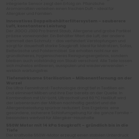
integrierte Sensor zeigt den Erfolg an. Pflanzliche
Aromamatten verleihen einen frischen Duft – ideal für
Allergiker und Familien.
Innovatives Doppelbehälterfiltersystem – sauberere
Luft, konstantere Leistung
Der JIGOO J300 Pro trennt Staub, Allergene und grobe Partikel
präzise voneinander. Ein Behälter filtert die Luft, der andere
sammelt den Schmutz – das verhindert Verstopfungen und
sorgt für dauerhaft starke Saugkraft. Ideal für Matratzen, Sofas,
Bettwäsche und Polstermöbel. Sie erhalten nicht nur ein
gründlicheres, hygienischeres Reinigungsergebnis, sondern
bleiben auch vollständig von Staub verschont. Alle Teile lassen
sich mühelos entleeren, ausspülen und wiederverwenden –
wirklich wartungsfrei.
Tiefenwirksame Sterilisation – Milbenentfernung an der
Wurzel
Die Ultra-Ferninfrarot-Technologie dringt tief in Textilien ein
und eliminiert Milben und ihre Eier bereits an der Quelle. In
Kombination mit UV-Licht, Ultraschall und 60 °C Heißluft wird
der Lebensraum der Milben nachhaltig gestört und die
Allergenbelastung spürbar reduziert. Das Ergebnis: eine
gesündere, sicherere Schlafumgebung für die ganze Familie –
besonders wertvoll für Allergiker-Haushalte.
550W Motor mit 14 kPa Saugkraft – gründlich bis in die
Tiefe
Der kraftvolle 550W-Motor erzeugt einen stabilen Unterdruck