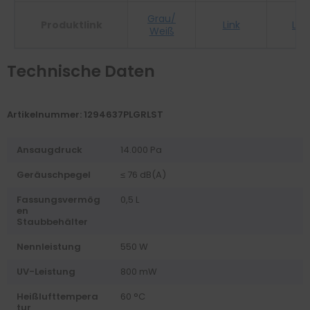
Grau/
Produktlink
Link
Link
Weiß
Technische Daten
Artikelnummer: 1294637PLGRLST
Ansaugdruck
14.000 Pa
Geräuschpegel
≤ 76 dB(A)
Fassungsvermög
0,5 L
en
Staubbehälter
Nennleistung
550 W
UV-Leistung
800 mW
Heißlufttempera
60 °C
tur