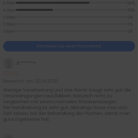
5 Stern
66%
4 Stern
33%
3 Stern
0%
2 Stern
0%
1 Stern
0%
Schreiben Sie einen Kommentar
B*******r
Bewertet am 22.04.2026
Wertige Verarbeitung und das Gerät Saugt sehr gut die
Verunreinigungen raus/Milben. Natürlich nicht zu
vergleichen mit einem normalen Staubersaueger.
Die Handhabung ist sehr gut, allerdings muss man sich
Zeit lassen, bei der Behandlung der Flächen, damit man
gute Ergebnisse hat.