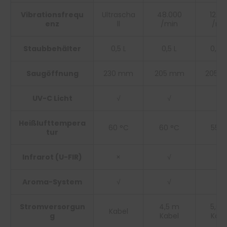
Vibrationsfrequ
Ultrascha
48.000
12.0
enz
ll
/min
/mi
Staubbehälter
0,5 L
0,5 L
0,38 
Saugöffnung
230 mm
205 mm
205 
UV-C Licht
√
√
√
Heißlufttempera
60 °C
60 °C
55 °
tur
Infrarot (U-FIR)
×
√
×
Aroma-System
√
√
×
Stromversorgun
4,5 m
5,0 
Kabel
g
Kabel
Kabe