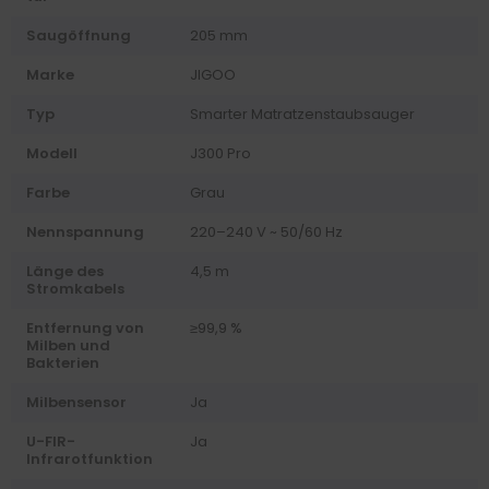
Saugöffnung
205 mm
Marke
JIGOO
Typ
Smarter Matratzenstaubsauger
Modell
J300 Pro
Farbe
Grau
Nennspannung
220–240 V ~ 50/60 Hz
Länge des
4,5 m
Stromkabels
Entfernung von
≥99,9 %
Milben und
Bakterien
Milbensensor
Ja
U-FIR-
Ja
Infrarotfunktion