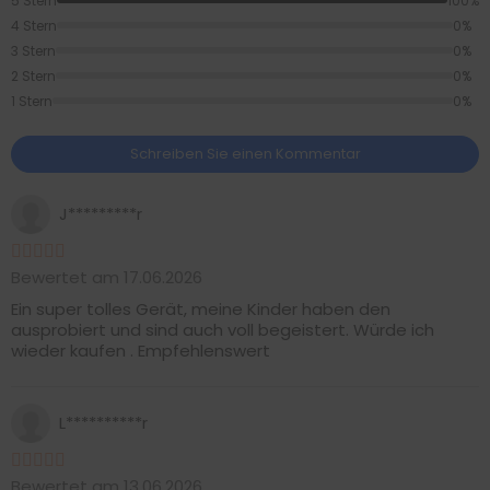
5 Stern
100%
4 Stern
0%
3 Stern
0%
2 Stern
0%
1 Stern
0%
Schreiben Sie einen Kommentar
J*********r
Bewertet am 17.06.2026
Ein super tolles Gerät, meine Kinder haben den
ausprobiert und sind auch voll begeistert. Würde ich
wieder kaufen . Empfehlenswert
L**********r
Bewertet am 13.06.2026