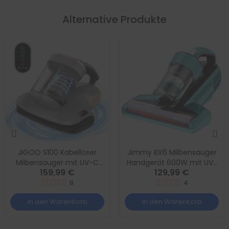
Alternative Produkte
JIGOO S100 Kabelloser
Jimmy BX6 Milbensauger
Milbensauger mit UV-C
Handgerät 600W mit UV-
159,99 €
129,99 €
und Heißluftfunktion 10
Lampe und 240 mm
kPa
8
breiter Düse
4
In den Warenkorb
In den Warenkorb