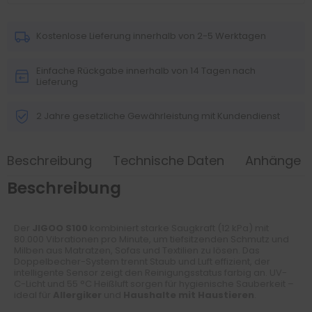
Kostenlose Lieferung innerhalb von 2-5 Werktagen
Einfache Rückgabe innerhalb von 14 Tagen nach
Lieferung
2 Jahre gesetzliche Gewährleistung mit Kundendienst
Beschreibung
Technische Daten
Anhänge
Beschreibung
Der
JIGOO S100
kombiniert starke Saugkraft (12 kPa) mit
80.000 Vibrationen pro Minute, um tiefsitzenden Schmutz und
Milben aus Matratzen, Sofas und Textilien zu lösen. Das
Doppelbecher-System trennt Staub und Luft effizient, der
intelligente Sensor zeigt den Reinigungsstatus farbig an. UV-
C-Licht und 55 °C Heißluft sorgen für hygienische Sauberkeit –
ideal für
Allergiker
und
Haushalte mit Haustieren
.