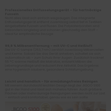
Professionelles Entfusselungsgerät – für hartnäckige
Fusseln
Nicht alles lässt sich einfach wegsaugen. Das integrierte
Entfusselungsgerät entfernt zuverlässig selbst tief in Textilien
eingebettete Fusseln und Flusen. Die Polyesterborsten sind
besonders langlebig und schonen gleichzeitig den Stoff –
ideal für empfindliche Bezüge.
99,9 % Milbenentfernung – mit UV-C und Heißluft
Die UV-C-Lampe (253,7 nm) zerstört zuverlässig Milbenzellen
und Keime. Sobald Sie das Gerät anheben, schaltet sie sich
automatisch ab – zum Schutz Ihrer Augen. Zusätzlich trocknet
55 °C warme Heißluft die Matratze, entzieht Milben die
Lebensgrundlage und reduziert ihre Aktivität. Das Ergebnis:
eine hygienisch saubere, gesündere Schlafumgebung.
Leicht und handlich – für ermüdungsfreies Reinigen
Mit seinem durchdacht leichten Design liegt der JIGOO S100
gut in der Hand und lässt sich mühelos führen. Auch größere
Flächen oder mehrräumige Reinigungen werden nicht zur Last
– einfach und komfortabel, genau wie es sein sollte.