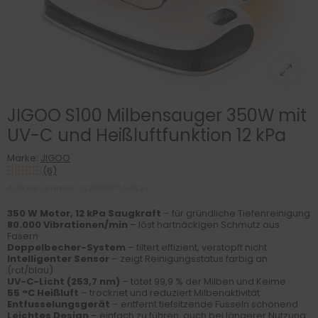
JIGOO S100 Milbensauger 350W mit
UV-C und Heißluftfunktion 12 kPa
Marke:
JIGOO
(6)
Artikelnummer: 1220169PLGRLST
350 W Motor, 12 kPa Saugkraft
– für gründliche Tiefenreinigung
80.000 Vibrationen/min
– löst hartnäckigen Schmutz aus
Fasern
Doppelbecher-System
– filtert effizient, verstopft nicht
Intelligenter Sensor
– zeigt Reinigungsstatus farbig an
(rot/blau)
UV-C-Licht (253,7 nm)
– tötet 99,9 % der Milben und Keime
55 °C Heißluft
– trocknet und reduziert Milbenaktivität
Entfusselungsgerät
– entfernt tiefsitzende Fusseln schonend
Leichtes Design
– einfach zu führen, auch bei längerer Nutzung