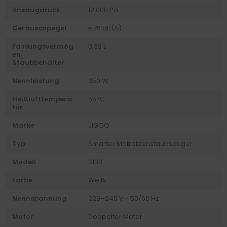
Ansaugdruck
12.000 Pa
Geräuschpegel
≤ 76 dB(A)
Fassungsvermög
0,38 L
en
Staubbehälter
Nennleistung
350 W
Heißlufttempera
55°C
tur
Marke
JIGOO
Typ
Smarter Matratzenstaubsauger
Modell
S100
Farbe
Weiß
Nennspannung
220–240 V ~ 50/60 Hz
Motor
Doppelter Motor