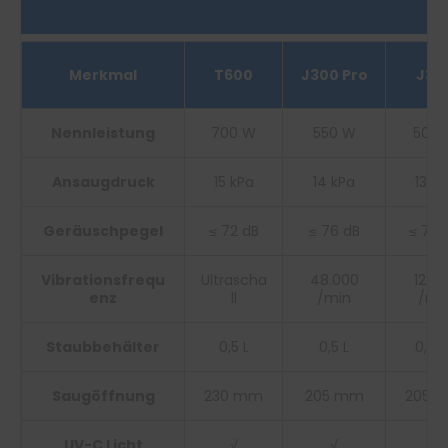
Merkmal
T600
J300 Pro
J30
Nennleistung
700 W
550 W
500 
Ansaugdruck
15 kPa
14 kPa
13 kP
Geräuschpegel​
≤ 72 dB
≤ 76 dB
≤ 76 
Vibrationsfrequ
Ultrascha
48.000
12.0
enz
ll
/min
/mi
Staubbehälter
0,5 L
0,5 L
0,38 
Saugöffnung
230 mm
205 mm
205 
UV-C Licht
√
√
√