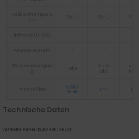
Heißlufttempera
60 °C
60 °C
55 °
tur
Infrarot (U-FIR)
×
√
×
Aroma-System
√
√
×
Stromversorgun
4,5 m
5,0 
Kabel
g
Kabel
Kabe
Grau/
Produktlink
Link
Link
Weiß
Technische Daten
Artikelnummer: 1220169PLGRLST