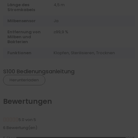
Länge des
4,5 m
Stromkabels
Milbensensor
Ja
Entfernung von
≥99,9 %
Milben und
Bakterien
Funktionen
Klopfen, Sterilisieren, Trocknen
S100 Bedienungsanleitung
Herunterladen
Bewertungen
5.0 von 5
6 Bewertung(en)