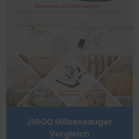
JIGOO Milbensauger
Vergleich​