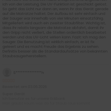
ich von der Leistung. Die UV-Funktion ist geschickt gelöst.
So geht das Licht nur dann an, wenn ihr das Gerät gerade
auf die Matratze haltet. Der Aufbau ist sehr einfach und
der Sauger war innerhalb von vier Minuten einsatzfähig.
Mitgeliefert wird auch ein zweiter Staubfilter. Wichtig ist,
dass ihr relativ langsam die Matratze abfahrt, damit ihr
den Gripp nicht verliert, die Stellen ordentlich bearbeitet
werden und das UV-Licht wirken kann. Fazit: Ich mag den
Sauger. Die Benutzuing ist wirklich einfach, er ist fix
geleert und es macht Freude das Ergebnis zu sehen.
Definitiv besser als die Standardaufsätze von bekannten
Staubsaugerherstellern.
S***************n
Bewertet am 03.06.2026
Super Gerät
Ich benutze es für unsere Eckbank
Man glaubt kaum was da für Staub raus kommt