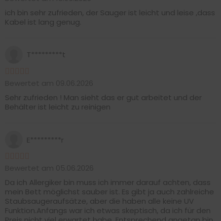
ich bin sehr zufrieden, der Sauger ist leicht und leise ,dass
Kabel ist lang genug.
T*********t
Bewertet am 09.06.2026
Sehr zufrieden ! Man sieht das er gut arbeitet und der
Behälter ist leicht zu reinigen
E*********r
Bewertet am 05.06.2026
Da ich Allergiker bin muss ich immer darauf achten, dass
mein Bett möglichst sauber ist. Es gibt ja auch zahlreiche
Staubsaugeraufsätze, aber die haben alle keine UV
Funktion.Anfangs war ich etwas skeptisch, da ich für den
Preis nicht viel erwartet habe. Entsprechend angetan bin