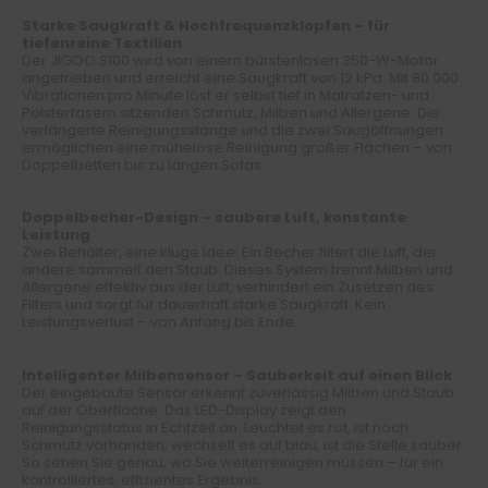
Starke Saugkraft & Hochfrequenzklopfen – für
tiefenreine Textilien
Der JIGOO S100 wird von einem bürstenlosen 350-W-Motor
angetrieben und erreicht eine Saugkraft von 12 kPa. Mit 80.000
Vibrationen pro Minute löst er selbst tief in Matratzen- und
Polsterfasern sitzenden Schmutz, Milben und Allergene. Die
verlängerte Reinigungsstange und die zwei Saugöffnungen
ermöglichen eine mühelose Reinigung großer Flächen – von
Doppelbetten bis zu langen Sofas.
Doppelbecher-Design – saubere Luft, konstante
Leistung
Zwei Behälter, eine kluge Idee: Ein Becher filtert die Luft, der
andere sammelt den Staub. Dieses System trennt Milben und
Allergene effektiv aus der Luft, verhindert ein Zusetzen des
Filters und sorgt für dauerhaft starke Saugkraft. Kein
Leistungsverlust – von Anfang bis Ende.
Intelligenter Milbensensor – Sauberkeit auf einen Blick
Der eingebaute Sensor erkennt zuverlässig Milben und Staub
auf der Oberfläche. Das LED-Display zeigt den
Reinigungsstatus in Echtzeit an: Leuchtet es rot, ist noch
Schmutz vorhanden; wechselt es auf blau, ist die Stelle sauber.
So sehen Sie genau, wo Sie weiterreinigen müssen – für ein
kontrolliertes, effizientes Ergebnis.