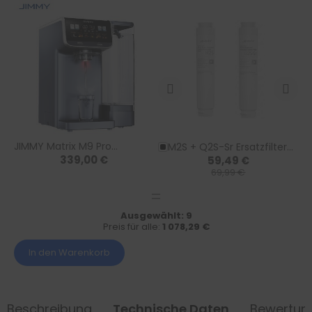
JIMMY Matrix M9 Pro
M2S + Q2S-Sr Ersatzfilter
339,00 €
59,49 €
Modularer Umkehrosmose-
Set
69,99 €
Wasserfilter – Schneller
Aufbau, flexibel erweiterbar
Ausgewählt:
9
Preis für alle:
1 078,29 €
In den Warenkorb
Beschreibung
Technische Daten
Bewertun