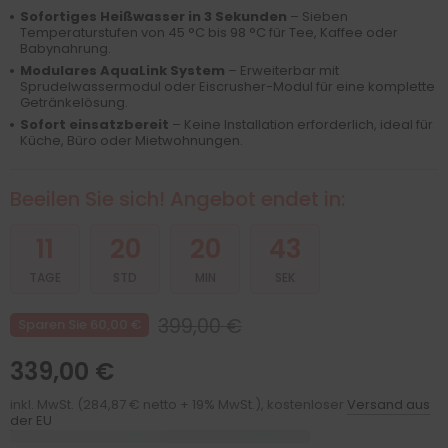
Sofortiges Heißwasser in 3 Sekunden
– Sieben
Temperaturstufen von 45 °C bis 98 °C für Tee, Kaffee oder
Babynahrung.
Modulares AquaLink System
– Erweiterbar mit
Sprudelwassermodul oder Eiscrusher-Modul für eine komplette
Getränkelösung.
Sofort einsatzbereit
– Keine Installation erforderlich, ideal für
Küche, Büro oder Mietwohnungen.
Beeilen Sie sich! Angebot endet in:
11
20
20
41
TAGE
STD
MIN
SEK
399,00 €
Sparen Sie 60,00 €
339,00 €
inkl. MwSt. (284,87 € netto + 19% MwSt.), kostenloser
Versand aus
der EU