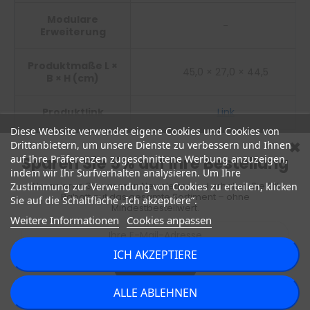
Modulare
-
Erweiterung
Produktmaße L ×
45,0 × 27,0 × 44,5
B × H (cm)
Produktlink
Link
Diese Website verwendet eigene Cookies und Cookies von
Drittanbietern, um unsere Dienste zu verbessern und Ihnen
Technische Daten
auf Ihre Präferenzen zugeschnittene Werbung anzuzeigen,
Sparen Sie 5% auf Ihre Bestellung
indem wir Ihr Surfverhalten analysieren. Um Ihre
Abonnieren Sie unseren Newsletter und erhalten Sie 5%
Zustimmung zur Verwendung von Cookies zu erteilen, klicken
Artikelnummer: 1297747PLGRLST
Rabatt auf das gesamte Sortiment – ohne
Sie auf die Schaltfläche „Ich akzeptiere“.
Mindestbestellwert.
Weitere Informationen
Cookies anpassen
Wasserfilter-Typ
Umkehrosmose-Wasserfilter
ICH AKZEPTIERE
Wasserarten
Heißwasser, Raumtemperatur
Abonnieren
Filtertyp
PPF + CTO + RO + PPF + MIN + PPF + UV
In den Warenkorb
ALLE ABLEHNEN
Kompatibilität
AquaLink-Modulsystem (S9