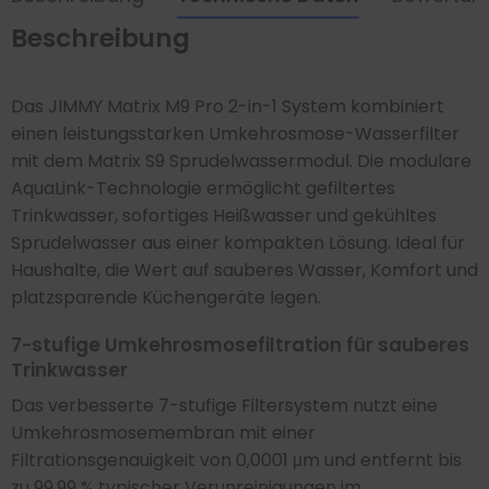
Beschreibung
Das JIMMY Matrix M9 Pro 2-in-1 System kombiniert
einen leistungsstarken Umkehrosmose-Wasserfilter
mit dem Matrix S9 Sprudelwassermodul. Die modulare
AquaLink-Technologie ermöglicht gefiltertes
Trinkwasser, sofortiges Heißwasser und gekühltes
Sprudelwasser aus einer kompakten Lösung. Ideal für
Haushalte, die Wert auf sauberes Wasser, Komfort und
platzsparende Küchengeräte legen.
7-stufige Umkehrosmosefiltration für sauberes
Trinkwasser
Das verbesserte 7-stufige Filtersystem nutzt eine
Umkehrosmosemembran mit einer
Filtrationsgenauigkeit von 0,0001 μm und entfernt bis
zu 99,99 % typischer Verunreinigungen im