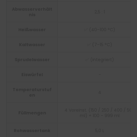
Abwasserverhält
2,5 : 1
nis
Heißwasser
✅ (40–100 °C)
Kaltwasser
✅ (7–15 °C)
Sprudelwasser
✅ (integriert)
Eiswürfel
-
Temperaturstuf
4
en
4 Voreinst. (150 / 250 / 400 / 500
Füllmengen
ml) + 100 – 999 ml
Rohwassertank
5,0 L