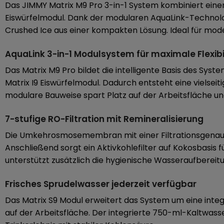
Das JIMMY Matrix M9 Pro 3-in-1 System kombiniert ein
Eiswürfelmodul. Dank der modularen AquaLink-Technolog
Crushed Ice aus einer kompakten Lösung. Ideal für mode
AquaLink 3-in-1 Modulsystem für maximale Flexibi
Das Matrix M9 Pro bildet die intelligente Basis des Sy
Matrix I9 Eiswürfelmodul. Dadurch entsteht eine vielsei
modulare Bauweise spart Platz auf der Arbeitsfläche und
7-stufige RO-Filtration mit Remineralisierung
Die Umkehrosmosemembran mit einer Filtrationsgenauigke
Anschließend sorgt ein Aktivkohlefilter auf Kokosbasi
unterstützt zusätzlich die hygienische Wasseraufbereit
Frisches Sprudelwasser jederzeit verfügbar
Das Matrix S9 Modul erweitert das System um eine integ
auf der Arbeitsfläche. Der integrierte 750-ml-Kaltwass