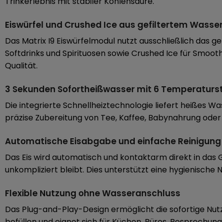
Trinkerlebnis mit stabiler Kohlensäure.
Eiswürfel und Crushed Ice aus gefiltertem Wasse
Das Matrix I9 Eiswürfelmodul nutzt ausschließlich das ge
Softdrinks und Spirituosen sowie Crushed Ice für Smoot
Qualität.
3 Sekunden Sofortheißwasser mit 6 Temperaturs
Die integrierte Schnellheiztechnologie liefert heißes 
präzise Zubereitung von Tee, Kaffee, Babynahrung oder 
Automatische Eisabgabe und einfache Reinigung
Das Eis wird automatisch und kontaktarm direkt in da
unkompliziert bleibt. Dies unterstützt eine hygienische
Flexible Nutzung ohne Wasseranschluss
Das Plug-and-Play-Design ermöglicht die sofortige Nut
befüllen und eignet sich für Küchen, Büros, Besprechu