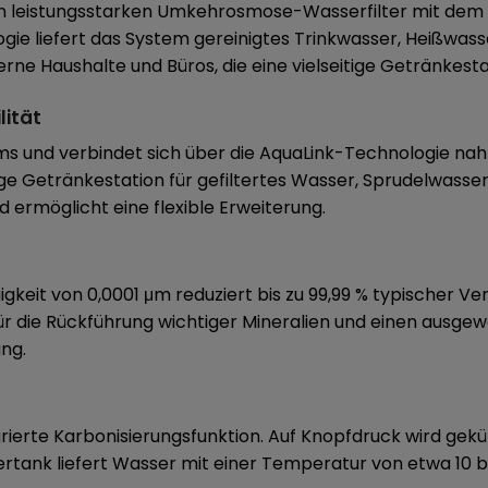
en leistungsstarken Umkehrosmose-Wasserfilter mit dem 
ie liefert das System gereinigtes Trinkwasser, Heißwasse
rne Haushalte und Büros, die eine vielseitige Getränkest
lität
stems und verbindet sich über die AquaLink-Technologie 
tige Getränkestation für gefiltertes Wasser, Sprudelwasse
 ermöglicht eine flexible Erweiterung.
it von 0,0001 μm reduziert bis zu 99,99 % typischer Ver
s für die Rückführung wichtiger Mineralien und einen au
ung.
rierte Karbonisierungsfunktion. Auf Knopfdruck wird gek
ertank liefert Wasser mit einer Temperatur von etwa 10 bi