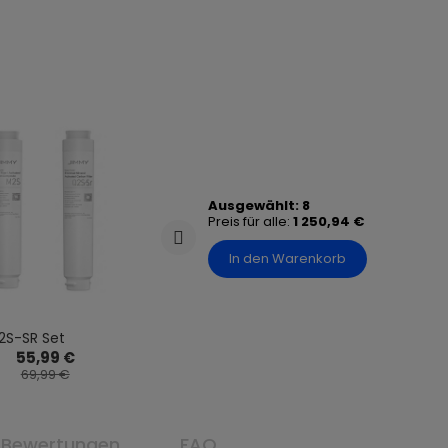
Ausgewählt:
8
Preis für alle:
1 250,94 €
In den Warenkorb
2S-SR Set
RO-Membranfilter
55,99 €
39,99 €
69,99 €
49,99 €
Bewertungen
FAQ