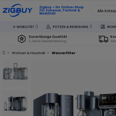
Zigbuy – Ihr Online-Shop
für Zuhause, Technik &
Mobilität
E-MOBILITÄT
PUTZEN & REINIGUNG
WOHN
Zuverlässige Qualität
Ko
2 Jahre Gewährleistung
Ver
Wohnen & Haushalt
Wasserfilter