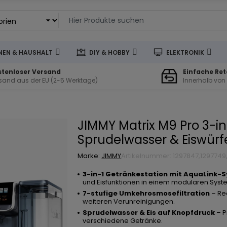
EN & HAUSHALT
DIY & HOBBY
ELEKTRONIK
stenloser Versand
Einfache Re
sand aus der EU (2-5 Werktage)
Innerhalb von
JIMMY Matrix M9 Pro 3-in
Sprudelwasser & Eiswürfe
Marke:
JIMMY
Artikelnummer: 1297847,1297749
3-in-1 Getränkestation mit AquaLink-
und Eisfunktionen in einem modularen Syst
7-stufige Umkehrosmosefiltration
– Red
weiteren Verunreinigungen.
Sprudelwasser & Eis auf Knopfdruck
– P
verschiedene Getränke.