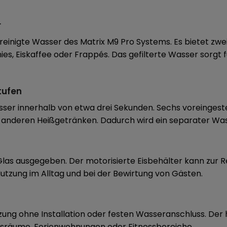
r
reinigte Wasser des Matrix M9 Pro Systems. Es bietet zwei E
hies, Eiskaffee oder Frappés. Das gefilterte Wasser sorg
tufen
Wasser innerhalb von etwa drei Sekunden. Sechs voreinges
anderen Heißgetränken. Dadurch wird ein separater Wasse
s Glas ausgegeben. Der motorisierte Eisbehälter kann zu
 Nutzung im Alltag und bei der Bewirtung von Gästen.
zung ohne Installation oder festen Wasseranschluss. De
ngsräume, Ferienwohnungen oder Fitnessbereiche.