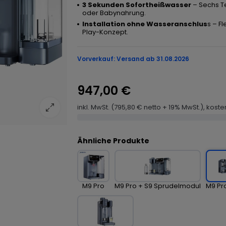
3 Sekunden Sofortheißwasser
– Sechs T
oder Babynahrung.
Installation ohne Wasseranschlus
s – F
Play-Konzept.
Vorverkauf: Versand ab 31.08.2026
947,00 €
inkl. MwSt. (795,80 € netto + 19% MwSt.), kost
Ähnliche Produkte
M9 Pro
M9 Pro + S9 Sprudelmodul
M9 Pro