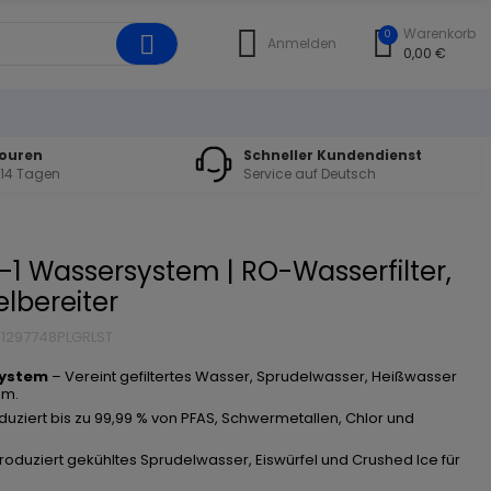
Warenkorb
0
Anmelden
0,00 €
touren
Schneller Kundendienst
 14 Tagen
Service auf Deutsch
-1 Wassersystem | RO-Wasserfilter,
lbereiter
,1297748PLGRLST
System
– Vereint gefiltertes Wasser, Sprudelwasser, Heißwasser
em.
uziert bis zu 99,99 % von PFAS, Schwermetallen, Chlor und
roduziert gekühltes Sprudelwasser, Eiswürfel und Crushed Ice für