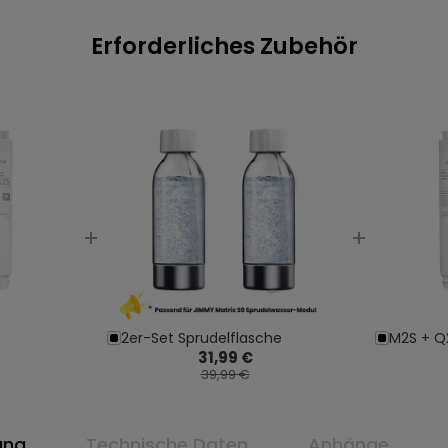
Erforderliches Zubehör
2er-Set Sprudelflasche
M2S + Q
31,99 €
39,99 €
ung
Technische Daten
Anhänge