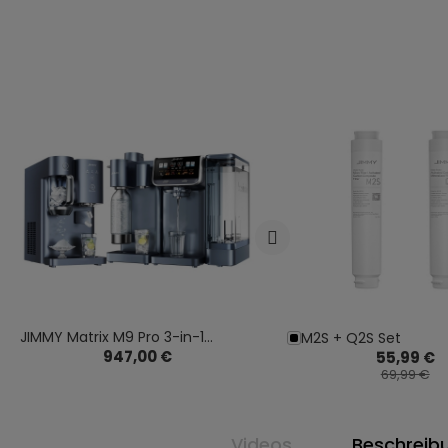
JIMMY Matrix M9 Pro 3-in-1
M2S + Q2S Set
947,00 €
55,99 €
Wassersystem | RO-Wasserfilter,
69,99 €
Sprudelwasser & Eiswürfelbereiter
Videos
Beschreib