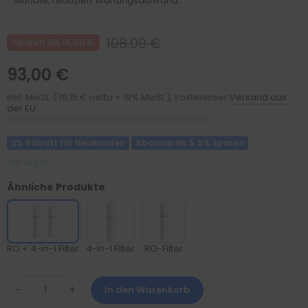
Monate, reduziert Wartungsaufwand.
108,00 €
Sparen Sie 15,00 €
93,00 €
inkl. MwSt. (78,15 € netto + 19% MwSt.), kostenloser
Versand aus
der EU
2% Rabatt für Neukunden
Abonnieren & 5% sparen
Auf Lager
Ähnliche Produkte
RO + 4-in-1 Filter
4-in-1 Filter
RO-Filter
−
+
In den Warenkorb