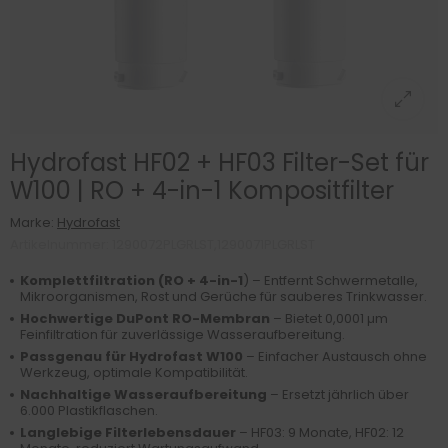
Hydrofast HF02 + HF03 Filter-Set für
W100 | RO + 4-in-1 Kompositfilter
Marke:
Hydrofast
Artikelnummer: 1290072PLGRLST,1290071PLGRLST
Komplettfiltration (RO + 4-in-1
) – Entfernt Schwermetalle,
Mikroorganismen, Rost und Gerüche für sauberes Trinkwasser.
Hochwertige DuPont RO-Membran
– Bietet 0,0001 µm
Feinfiltration für zuverlässige Wasseraufbereitung.
Passgenau für Hydrofast W100
– Einfacher Austausch ohne
Werkzeug, optimale Kompatibilität.
Nachhaltige Wasseraufbereitung
– Ersetzt jährlich über
6.000 Plastikflaschen.
Langlebige Filterlebensdauer
– HF03: 9 Monate, HF02: 12