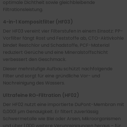
optimale Dichtheit sowie gleichbleibende
Filtrationsleistung.
4-in-1 Kompositfilter (HF03)
Der HF03 vereint vier Filterstufen in einem Einsatz: PP-
Vorfilter fängt Rost und Feststoffe ab, CTO-Aktivkohle
bindet Restchlor und Schadstoffe, PCF-Material
reduziert Gerüche und eine Mineralstoffschicht
verbessert den Geschmack.
Dieser mehrstufige Aufbau schützt nachfolgende
Filter und sorgt für eine gründliche Vor- und
Nachreinigung des Wassers.
Ultrafeine RO-Filtration (HF02)
Der HF02 nutzt eine importierte DuPont-Membran mit
0,0001 µm Genauigkeit. Er filtert zuverlässig
Schwermetalle wie Blei oder Arsen, Mikroorganismen
und über 1.000 weitere Verunreinigungen heraus – für