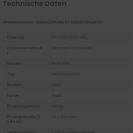
Technische Daten
Artikelnummer: 1290072PLGRLST,1290071PLGRLST
Filtertyp
PP+CTO+PCF+MIN
Filterlebensdaue
9 Monate (Standzeit)
r
Marke
Hydrofast
Typ
Filterkartusche
Modell
HF03
Farbe
Weiß
Produktgewicht
0,5 kg
Produktmaße (L
73 × 320 mm
x B x H)
Lieferumfang
1 × 4-in-1 Filterpatrone