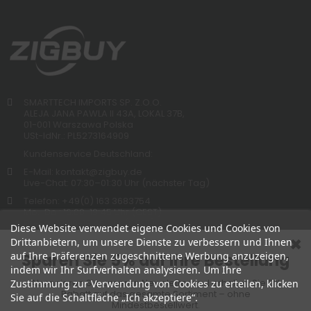
SMARTTECH IMPORTS SP. Z.O.O.
ALEJA JANA PAWLA II 43A, LOKAL 37B,
01-001 Warszawa Polska
USt-IdNr.: PL5273164909
Kundenservice Deutschland:
E-Mail: kontakt@zigbuy.de
Live-Chat: 07:30–01:30 Uhr (nächster Tag)
Telefon: +49(0) 163 3683754
Mo.-Do.: 16:00-19:45 Uhr (CEST)
Fr.-So.: 12:00-19:45 Uhr (CEST)
Diese Website verwendet eigene Cookies und Cookies von
Drittanbietern, um unsere Dienste zu verbessern und Ihnen
auf Ihre Präferenzen zugeschnittene Werbung anzuzeigen,
Sparen Sie 5% auf Ihre Bestellung
indem wir Ihr Surfverhalten analysieren. Um Ihre
Abonnieren Sie unseren Newsletter und erhalten Sie 5%
Zustimmung zur Verwendung von Cookies zu erteilen, klicken
Rabatt auf das gesamte Sortiment – ohne
Sie auf die Schaltfläche „Ich akzeptiere“.
Mindestbestellwert.