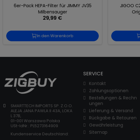
6er-Pack HEPA-Filter für JIMMY JV35
JIGOO C2
Milbensauger
Ori
29,99 €
In den Warenkorb
SERVICE
Kontakt
Zahlungsoptionen
Bestellungen & Rechn
ungen
SMARTTECH IMPORTS SP. Z.O.O.
Lieferung & Versand
ALEJA JANA PAWLA II 43A, LOKA
L 37B,
Rückgabe & Retouren
01-001 Warszawa Polska
Gewährleistung
USt-IdNr.: PL5273164909
Sitemap
Kundenservice Deutschland: