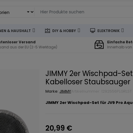
EN & HAUSHALT
DIY & HOBBY
ELEKTRONIK
stenloser Versand
Einfache Re
sand aus der EU (2-5 Werktage)
Innerhalb von
JIMMY 2er Wischpad-Set 
Kabelloser Staubsauger
Marke:
JIMMY
Artikelnummer: 1292556PLGRLST
JIMMY 2er Wischpad-Set für JV9 Pro Aqu
20,99 €