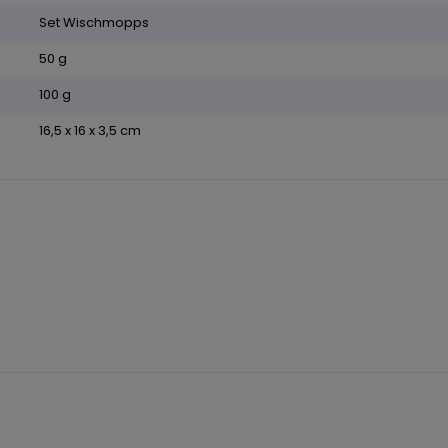
Set Wischmopps
50 g
100 g
16,5 x 16 x 3,5 cm