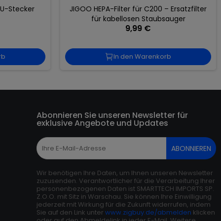
EU-Stecker
JIGOO HEPA-Filter für C200 – Ersatzfilter
für kabellosen Staubsauger
9,99 €
rb
In den Warenkorb
Abonnieren Sie unseren Newsletter für
exklusive Angebote und Updates
ABONNIEREN
Wir benötigen Ihre Daten, um Ihnen unseren Newsletter
zuzusenden. Verantwortlicher für die Verarbeitung Ihrer
personenbezogenen Daten ist SMARTTECH IMPORTS SP.
Z.O.O. mit Sitz in Warschau. Sie können Ihre Einwilligung
jederzeit mit Wirkung für die Zukunft widerrufen, indem
Sie auf den Link unter
www.zigbuy.de/abmelden
klicken
oder auf den Abmeldelink in jeder E-Mail. Weitere