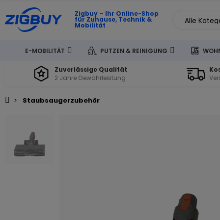
Zigbuy – Ihr Online-Shop
für Zuhause, Technik &
Mobilität
E-MOBILITÄT
PUTZEN & REINIGUNG
WOHN
Zuverlässige Qualität
Ko
2 Jahre Gewährleistung
Ver
Staubsaugerzubehör