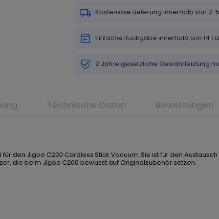
Kostenlose Lieferung innerhalb von 2
Einfache Rückgabe innerhalb von 14 T
2 Jahre gesetzliche Gewährleistung m
bung
Technische Daten
Bewertungen
il für den Jigoo C200 Cordless Stick Vacuum. Sie ist für den Austau
tzer, die beim Jigoo C200 bewusst auf Originalzubehör setzen.