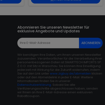
Abonnieren Sie unseren Newsletter für
exklusive Angebote und Updates
ABONNIEREN
Wir benötigen Ihre Daten, um Ihnen unseren Newsletter
zuzusenden. Verantwortlicher für die Verarbeitung Ihrer
personenbezogenen Daten ist SMARTTECH IMPORTS SP.
Z.O.O. mit Sitz in Warschau. Sie können Ihre Einwilligung
jederzeit mit Wirkung für die Zukunft widerrufen, indem
Sie auf den Link unter
www.zigbuy.de/abmelden
klicken
oder auf den Abmeldelink in jeder E-Mail. Weitere
Informationen finden Sie in unserer
Datenschutzerklärung
. Sobald Sie alle
Verifizierungsschritte abgeschlossen haben, senden
wir Ihnen an Ihre E-Mail-Adresse einen exklusiven
Rabattcoupon.