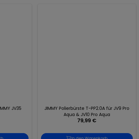
JIMMY JV35
JIMMY Polierbürste T-PP2.0A für JV9 Pro
Aqua & JV10 Pro Aqua
79,99 €
rb
In den Warenkorb