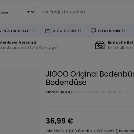
EN & HAUSHALT
DIY & HOBBY
ELEKTRONIK
stenloser Versand
Einfache Re
sand aus der EU (2-5 Werktage)
Innerhalb von
JIGOO Original Bodenbür
Bodendüse
Marke:
JIGOO
Artikelnummer: 1291640PLGRLST
36,99 €
inkl. MwSt. (31,08 € netto + 19% MwSt.), kosten