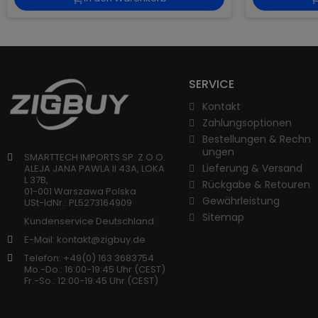
SERVICE
Kontakt
Zahlungsoptionen
Bestellungen & Rechn
ungen
SMARTTECH IMPORTS SP. Z.O.O.
Lieferung & Versand
ALEJA JANA PAWLA II 43A, LOKA
L 37B,
Rückgabe & Retouren
01-001 Warszawa Polska
Gewährleistung
USt-IdNr.: PL5273164909
Sitemap
Kundenservice Deutschland:
E-Mail: kontakt@zigbuy.de
Telefon: +49(0) 163 3683754
Sparen S
Mo.-Do.: 16:00-19:45 Uhr (CEST)
Fr.-So.: 12:00-19:45 Uhr (CEST)
Ihre Be
Abonnieren Sie u