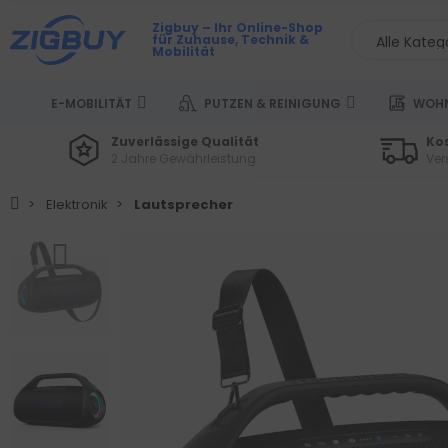
Zigbuy – Ihr Online-Shop
für Zuhause, Technik &
Mobilität
E-MOBILITÄT
PUTZEN & REINIGUNG
WOHN
Zuverlässige Qualität
Ko
2 Jahre Gewährleistung
Ver
Elektronik
Lautsprecher