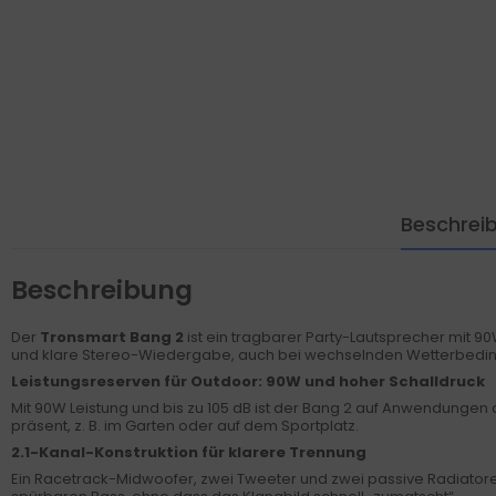
Beschrei
Beschreibung
Der
Tronsmart Bang 2
ist ein tragbarer Party-Lautsprecher mit 9
und klare Stereo-Wiedergabe, auch bei wechselnden Wetterbedingu
Leistungsreserven für Outdoor: 90W und hoher Schalldruck
Mit 90W Leistung und bis zu 105 dB ist der Bang 2 auf Anwendungen
präsent, z. B. im Garten oder auf dem Sportplatz.
2.1-Kanal-Konstruktion für klarere Trennung
Ein Racetrack-Midwoofer, zwei Tweeter und zwei passive Radiatore