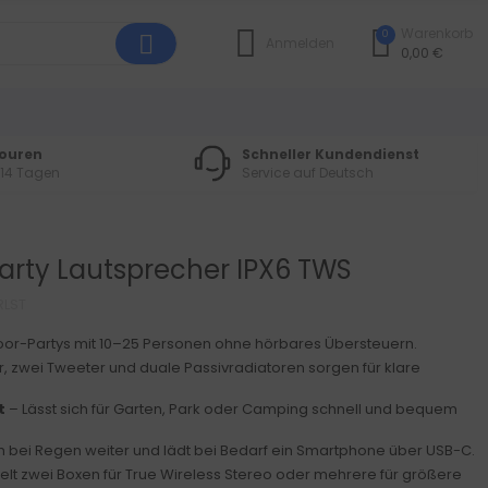
Warenkorb
0
Anmelden
0,00 €
touren
Schneller Kundendienst
 14 Tagen
Service auf Deutsch
arty Lautsprecher IPX6 TWS
RLST
oor-Partys mit 10–25 Personen ohne hörbares Übersteuern.
 zwei Tweeter und duale Passivradiatoren sorgen für klare
t
– Lässt sich für Garten, Park oder Camping schnell und bequem
h bei Regen weiter und lädt bei Bedarf ein Smartphone über USB-C.
lt zwei Boxen für True Wireless Stereo oder mehrere für größere