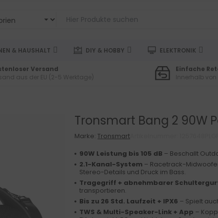
EN & HAUSHALT
DIY & HOBBY
ELEKTRONIK
stenloser Versand
Einfache Re
sand aus der EU (2-5 Werktage)
Innerhalb von
Tronsmart Bang 2 90W P
Marke:
Tronsmart
Artikelnummer: 1257648PLG
90W Leistung bis 105 dB
– Beschallt Outd
2.1-Kanal-System
– Racetrack-Midwoofer,
Stereo-Details und Druck im Bass.
Tragegriff + abnehmbarer Schultergur
transportieren.
Bis zu 26 Std. Laufzeit + IPX6
– Spielt auc
TWS & Multi-Speaker-Link + App
– Koppe