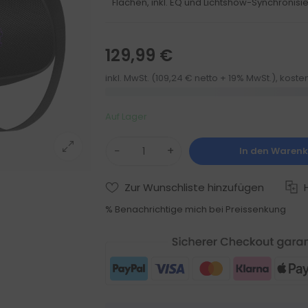
Flächen, inkl. EQ und Lichtshow-Synchronisi
129,99 €
inkl. MwSt. (109,24 € netto + 19% MwSt.), kost
Auf Lager
−
+
In den Waren
Zur Wunschliste hinzufügen
% Benachrichtige mich bei Preissenkung