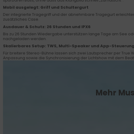
spürbaren Bass, ohne dass das Klangbild schnell „zumatscht“.
Mobil ausgelegt: Griff und Schultergurt
Der integrierte Tragegriff und der abnehmbare Tragegurt erleichte
zusätzliches Case.
Ausdauer & Schutz: 26 Stunden und IPX6
Bis zu 26 Stunden Wiedergabe unterstützen lange Tage am See oder
nachgeladen werden.
Skalierbares Setup: TWS, Multi-Speaker und App-Steuerun
Für breitere Stereo-Bühne lassen sich zwei Lautsprecher per True
Anpassung sowie die Synchronisierung der Lichtshow mit dem Beat
Mehr Musi