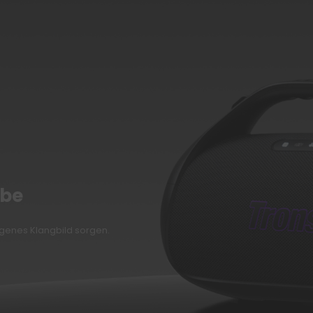
abe
genes Klangbild sorgen.