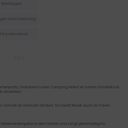
-5 Werktagen
agen nach Lieferung
it Kundendienst
FAQ
rtenparty, Grillabend oder Camping liefert er hohen Schalldruck
 einstellen.
 schnell an Grenzen stoßen. So bleibt Musik auch im Freien
etailwiedergabe in den Höhen und sorgt gleichzeitig für