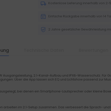
Kostenlose Lieferung innerhalb von 2
Einfache Rückgabe innerhalb von 14 T
2 Jahre gesetzliche Gewährleistung m
bung
Technische Daten
Bewertungen
0W Ausgangsleistung, 2.1-Kanal-Aufbau und IPX6-Wasserschutz. Für Ga
ngen. Über die App lassen sich EQ und Lichtshow passend zur Musik
 ausgelegt, bei denen ein Smartphone-Lautsprecher oder kleine Boxen
n arbeiten im 2.1-Setup zusammen. Das verbessert die Sprach- und D