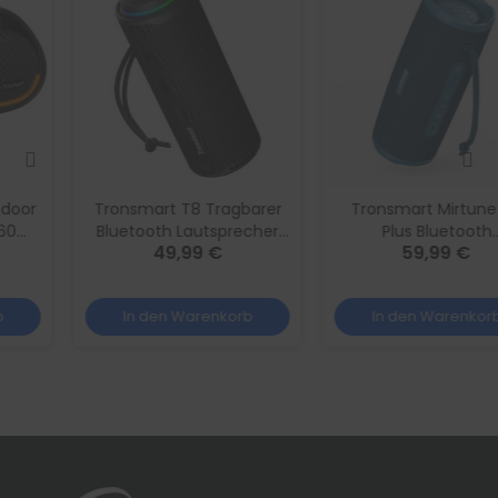
Tronsmart T8 Tragbarer
Tronsmart Mirtune C3
Bluetooth Lautsprecher
Plus Bluetooth
49,99 €
59,99 €
40W 360° Sound IPX7
Lautsprecher, IPX7
Outdoor Schwarz
Wasserdicht, Auracast™,
App EQ, Tragbarer
In den Warenkorb
In den Warenkorb
Outdoor Speaker