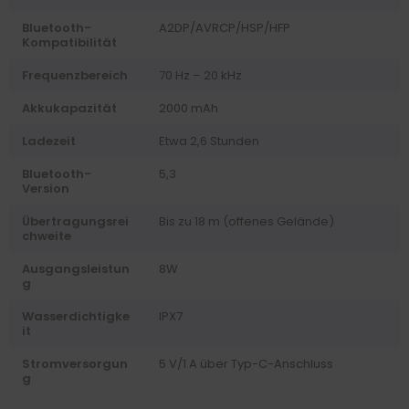
Bluetooth-
A2DP/AVRCP/HSP/HFP
Kompatibilität
Frequenzbereich
70 Hz – 20 kHz
Akkukapazität
2000 mAh
Ladezeit
Etwa 2,6 Stunden
Bluetooth-
5,3
Version
Übertragungsrei
Bis zu 18 m (offenes Gelände)
chweite
Ausgangsleistun
8W
g
Wasserdichtigke
IPX7
it
Stromversorgun
5 V/1 A über Typ-C-Anschluss
g