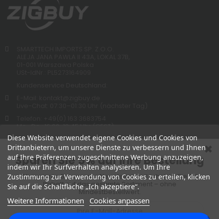
SMARTTECH IMPORTS SP. Z.O.O.
ALEJA JANA PAWLA II 43A, LOKAL 37B,
01-001 Warszawa Polska
USt-IdNr.: PL5273164909
Kundenservice Deutschland:
E-Mail: kontakt@zigbuy.de
Live-Chat: 07:30–01:30 Uhr (nächster Tag)
Telefon: +49(0) 163 3683754
Mo.-Do.: 16:00-19:45 Uhr (CEST)
Fr.-So.: 12:00-19:45 Uhr (CEST)
Diese Website verwendet eigene Cookies und Cookies von
Drittanbietern, um unsere Dienste zu verbessern und Ihnen
auf Ihre Präferenzen zugeschnittene Werbung anzuzeigen,
Sparen Sie 5% auf Ihre Bestellung
indem wir Ihr Surfverhalten analysieren. Um Ihre
Abonnieren Sie unseren Newsletter und erhalten Sie 5%
Zustimmung zur Verwendung von Cookies zu erteilen, klicken
Rabatt auf das gesamte Sortiment – ohne
Sie auf die Schaltfläche „Ich akzeptiere“.
Mindestbestellwert.
Weitere Informationen
Cookies anpassen