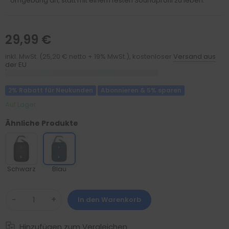
Umgebung an, statt mit einem festen Soundprofil zu leben.
29,99 €
inkl. MwSt. (25,20 € netto + 19% MwSt.), kostenloser
Versand aus
der EU
2% Rabatt für Neukunden
Abonnieren & 5% sparen
Auf Lager
Ähnliche Produkte
Schwarz
Blau
−
+
In den Warenkorb
Hinzufügen zum Vergleichen