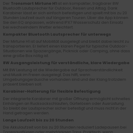
Der
Tronsmart Mirtune H1
ist ein kompakter, tragbarer 8W
Bluetooth Lautsprecher für Outdoor, Reisen und Alltag. Dank
Karabiner lässt er sich einfach befestigen und spielt mit bis zu 20
Stunden Laufzeit auch auf längeren Touren. Über die App können
Sie den EQ anpassen, während IPX7 Wasserschutz den Einsatz
bei wechselndem Wetter erleichtert.
Kompakter Bluetooth Lautsprecher für unterwegs
Der Mirtune H1 ist auf Mobilität ausgelegt und bleibt dabei leicht zu
transportieren. Er liefert einen klaren Pegel für typische Outdoor-
Situationen wie Spaziergänge, Picknick oder Camping, ohne dass
eine große Box nötig ist.
8W Ausgangsleistung für verständliche, klare Wiedergabe
Mit 8W Leistung ist die Wiedergabe auf Sprachverständlichkeit
und Musik im Freien ausgelegt. Das hilft, wenn
Umgebungsgeräusche vorhanden sind und der Klang trotzdem
präsent bleiben soll.
Karabiner-Halterung für flexible Befestigung
Der integrierte Karabiner mit großer Öffnung ermöglicht schnelles
Einhängen an Rucksackschlaufen, Gürtelösen oder Ausrüstung.
So bleibt der Lautsprecher sicher befestigt und muss nicht in der
Hand getragen werden.
Lange Laufzeit bis zu 20 Stunden
Die Akkulaufzeit von bis zu 20 Stunden reduziert Ladepausen bei
Tagesausflügen oder mehrtägigen Trips. Praktisch, wenn