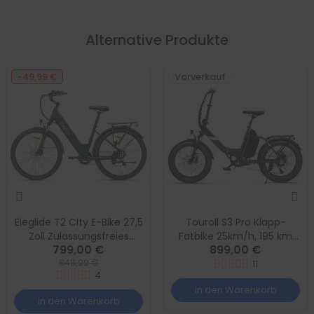
Alternative Produkte
-49,99 €
Vorverkauf
Eleglide T2 City E-Bike 27,5
Touroll S3 Pro Klapp-
Zoll Zulassungsfreies
Fatbike 25km/h, 195 km
799,00 €
899,00 €
Pedelec 25km/h mit 100
Reichweite, 250W
848,99 €
km Reichweite, 45 Nm
Dauerleistung, StVZO,
11
4
Drehmoment,
Zulassungsfreies Pedelec
In den Warenkorb
Gepäckträger und StVZ
In den Warenkorb