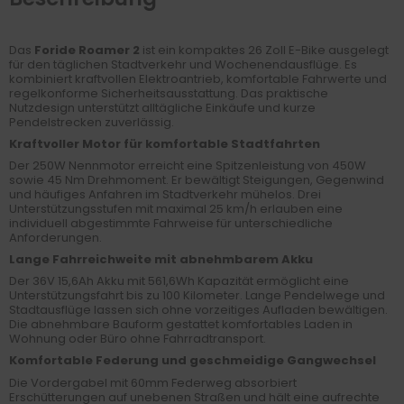
Das
Foride Roamer 2
ist ein kompaktes 26 Zoll E-Bike ausgelegt
für den täglichen Stadtverkehr und Wochenendausflüge. Es
kombiniert kraftvollen Elektroantrieb, komfortable Fahrwerte und
regelkonforme Sicherheitsausstattung. Das praktische
Nutzdesign unterstützt alltägliche Einkäufe und kurze
Pendelstrecken zuverlässig.
Kraftvoller Motor für komfortable Stadtfahrten
Der 250W Nennmotor erreicht eine Spitzenleistung von 450W
sowie 45 Nm Drehmoment. Er bewältigt Steigungen, Gegenwind
und häufiges Anfahren im Stadtverkehr mühelos. Drei
Unterstützungsstufen mit maximal 25 km/h erlauben eine
individuell abgestimmte Fahrweise für unterschiedliche
Anforderungen.
Lange Fahrreichweite mit abnehmbarem Akku
Der 36V 15,6Ah Akku mit 561,6Wh Kapazität ermöglicht eine
Unterstützungsfahrt bis zu 100 Kilometer. Lange Pendelwege und
Stadtausflüge lassen sich ohne vorzeitiges Aufladen bewältigen.
Die abnehmbare Bauform gestattet komfortables Laden in
Wohnung oder Büro ohne Fahrradtransport.
Komfortable Federung und geschmeidige Gangwechsel
Die Vordergabel mit 60mm Federweg absorbiert
Erschütterungen auf unebenen Straßen und hält eine aufrechte