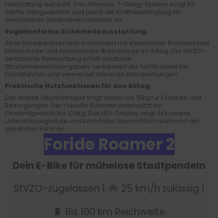
Fahrhaltung aufrecht. Das Shimano 7-Gang-System sorgt für
sanfte Gangwechsel und passt die Kraftübertragung an
wechselnde Geländeverhältnisse an.
Regelkonforme Sicherheitsausstattung
Zwei Scheibenbremsen kombiniert mit elektrischer Bremseinheit
liefern kurze und zuverlässige Bremswege im Alltag. Die StVZO-
zertifizierte Beleuchtung erfüllt deutsche
Straßenverkehrsvorgaben, verbessert die Sichtbarkeit bei
Nachtfahrten und vermeidet störende Blendwirkungen.
Praktische Nutzfunktionen für den Alltag
Der stabile Gepäckträger trägt Lasten bis 15kg für Einkäufe und
Besorgungen. Der robuste Rahmen unterstützt ein
Gesamtgewicht bis 120kg. Das LED-Display zeigt Akkustand,
Unterstützungsstufe und Lichtstatus übersichtlich während der
gesamten Fahrt an.
Foride Roamer 2
Dein E-Bike für mühelose Stadtpendeln
StVZO-zugelassen | 🚲 25 km/h zulässig |
🔋 Bis 100 km Reichweite