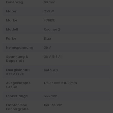
Federweg
60 mm
Motor
250 W
Marke
FORIDE
Modell
Roamer 2
Farbe
Blau
Nennspannung
36 V
Spannung &
36 V 15,6 Ah
Kapazität
Energieinhalt
561,6 Wh
des Akkus
Ausgeklappte
1760 × 665 × 1170 mm
Größe
Lenkerlänge
665 mm
Empfohlene
160–195 cm
Fahrergröße