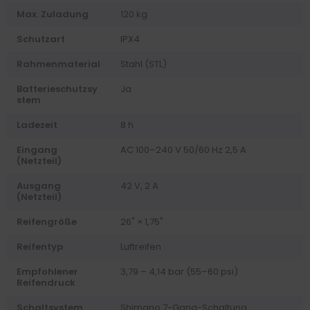
Max. Zuladung
120 kg
Schutzart
IPX4
Rahmenmaterial
Stahl (STL)
Batterieschutzsy
Ja
stem
Ladezeit
8 h
Eingang
AC 100–240 V 50/60 Hz 2,5 A
(Netzteil)
Ausgang
42 V, 2 A
(Netzteil)
Reifengröße
26" × 1,75"
Reifentyp
Luftreifen
Empfohlener
3,79 – 4,14 bar (55–60 psi)
Reifendruck
Schaltsystem
Shimano 7-Gang-Schaltung