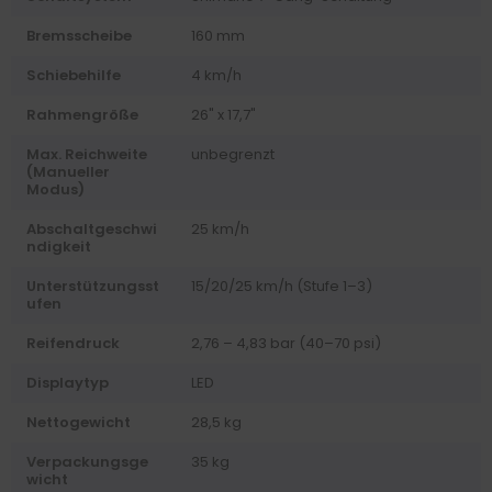
Bremsscheibe
160 mm
Schiebehilfe
4 km/h
Rahmengröße
26" x 17,7"
Max. Reichweite
unbegrenzt
(Manueller
Modus)
Abschaltgeschwi
25 km/h
ndigkeit
Unterstützungsst
15/20/25 km/h (Stufe 1–3)
ufen
Reifendruck
2,76 – 4,83 bar (40–70 psi)
Displaytyp
LED
Nettogewicht
28,5 kg
Verpackungsge
35 kg
wicht