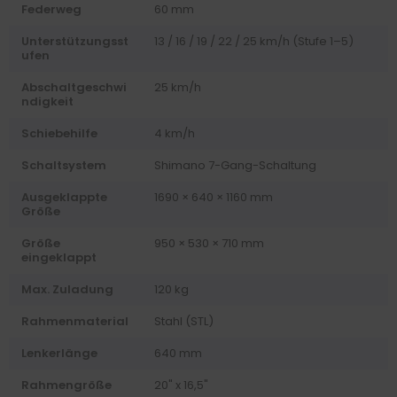
Federweg
60 mm
Unterstützungsst
13 / 16 / 19 / 22 / 25 km/h (Stufe 1–5)
ufen
Abschaltgeschwi
25 km/h
ndigkeit
Schiebehilfe
4 km/h
Schaltsystem
Shimano 7-Gang-Schaltung
Ausgeklappte
1690 × 640 × 1160 mm
Größe
Größe
950 × 530 × 710 mm
eingeklappt
Max. Zuladung
120 kg
Rahmenmaterial
Stahl (STL)
Lenkerlänge
640 mm
Rahmengröße
20" x 16,5"