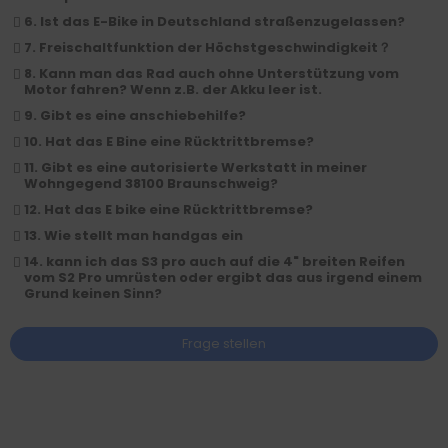
6. Ist das E-Bike in Deutschland straßenzugelassen?
7. Freischaltfunktion der Höchstgeschwindigkeit？
8. Kann man das Rad auch ohne Unterstützung vom
Motor fahren? Wenn z.B. der Akku leer ist.
9. Gibt es eine anschiebehilfe?
10. Hat das E Bine eine Rücktrittbremse?
11. Gibt es eine autorisierte Werkstatt in meiner
Wohngegend 38100 Braunschweig?
12. Hat das E bike eine Rücktrittbremse?
13. Wie stellt man handgas ein
14. kann ich das S3 pro auch auf die 4" breiten Reifen
vom S2 Pro umrüsten oder ergibt das aus irgend einem
Grund keinen Sinn?
Frage stellen