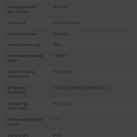
Energieinhalt
468 Wh
des Akkus
Ladezeit
ca. 9 Stunden
Bremsscheibe
180 mm
Nennspannung
36 V
Bremsscheibenst
1,9 mm
ärke
Spannung &
36 V 13 Ah
Kapazität
Eingang
AC 100–240 V 50/60 Hz 2,5 A
(Netzteil)
Ausgang
42 V, 2 A
(Netzteil)
Batterieschutzsy
Ja
stem
Schutzart
IPX4