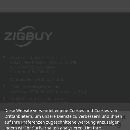
SMARTTECH IMPORTS SP. Z.O.O.
ALEJA JANA PAWLA II 43A, LOKAL 37B,
01-001 Warszawa Polska
USt-IdNr.: PL5273164909
Kundenservice Deutschland:
E-Mail: kontakt@zigbuy.de
Live-Chat: 07:30–01:30 Uhr (nächster Tag)
Telefon: +49(0) 163 3683754
Mo.-Do.: 16:00-19:45 Uhr (CEST)
Fr.-So.: 12:00-19:45 Uhr (CEST)
Diese Website verwendet eigene Cookies und Cookies von
Drittanbietern, um unsere Dienste zu verbessern und Ihnen
auf Ihre Präferenzen zugeschnittene Werbung anzuzeigen,
Sparen Sie 5% auf Ihre Bestellung
indem wir Ihr Surfverhalten analysieren. Um Ihre