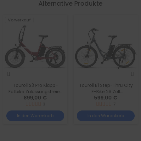
Alternative Produkte
Vorverkauf
Touroll S3 Pro Klapp-
Touroll B1 Step-Thru City
Fatbike Zulassungsfreies
E-Bike 26 Zoll
899,00 €
599,00 €
Pedelec 25km/h, 27Ah
Zulassungsfreies Pedelec
Akku, 195 km, Shimano 7-
3
25km/h mit 36V 15,6Ah
7
Gang, 250W, StVZO, Rot
Akku 250W Dauerleistung,
In den Warenkorb
In den Warenkorb
StVZO, Gra