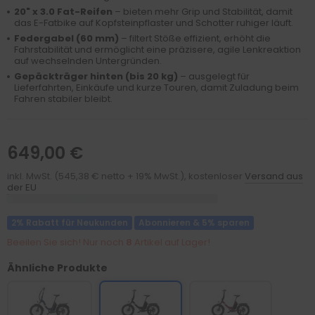
20" x 3.0 Fat-Reifen
– bieten mehr Grip und Stabilität, damit
das E-Fatbike auf Kopfsteinpflaster und Schotter ruhiger läuft.
Federgabel (60 mm)
– filtert Stöße effizient, erhöht die
Fahrstabilität und ermöglicht eine präzisere, agile Lenkreaktion
auf wechselnden Untergründen.
Gepäckträger hinten (bis 20 kg)
– ausgelegt für
Lieferfahrten, Einkäufe und kurze Touren, damit Zuladung beim
Fahren stabiler bleibt.
649,00 €
inkl. MwSt. (545,38 € netto + 19% MwSt.), kostenloser
Versand aus
der EU
2% Rabatt für Neukunden
Abonnieren & 5% sparen
Beeilen Sie sich! Nur noch
8
Artikel auf Lager!
Ähnliche Produkte