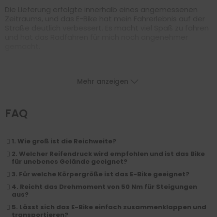
Die Lieferung erfolgte innerhalb eines angemessenen
Zeitraums, und das E-Bike hat mein Fahrerlebnis auf der
Straße deutlich verbessert. Es macht viel Spaß zu fahren
und hat das Radfahren für mich noch angenehmer
gemacht.
Mehr anzeigen
FAQ
1. Wie groß ist die Reichweite?
2. Welcher Reifendruck wird empfohlen und ist das Bike
für unebenes Gelände geeignet?
3. Für welche Körpergröße ist das E-Bike geeignet?
4. Reicht das Drehmoment von 50 Nm für Steigungen
aus?
5. Lässt sich das E-Bike einfach zusammenklappen und
transportieren?