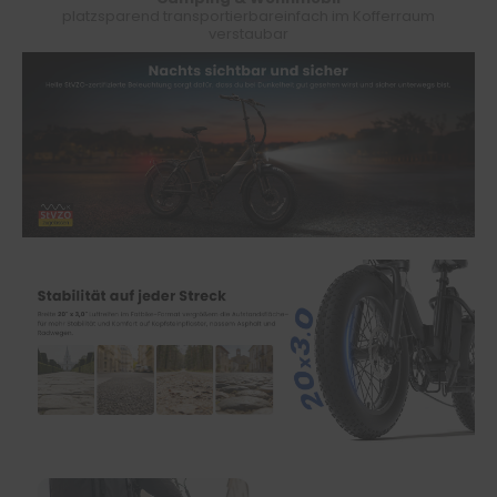
platzsparend transportierbar
einfach im Kofferraum
verstaubar