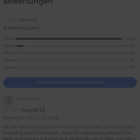
Bewertungen
4.9 von 5
16 Bewertung(en)
5 Stern
93%
4 Stern
6%
3 Stern
0%
2 Stern
0%
1 Stern
0%
Schreiben Sie einen Kommentar
T*********r
Touroll S3
Bewertet am 27.07.2026
Ich bin sehr zufrieden mit meinem S3. Nach zwei Wochen
Nutzung kann ich sagen, dass ich wirklich begeistert bin.
Mein vorheriges Fahrrad war ebenfalls ein E-Bike, mit dem