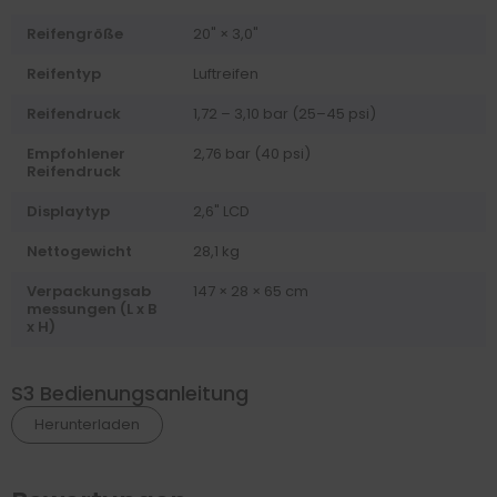
Reifengröße
20" × 3,0"
Reifentyp
Luftreifen
Reifendruck
1,72 – 3,10 bar (25–45 psi)
Empfohlener
2,76 bar (40 psi)
Reifendruck
Displaytyp
2,6" LCD
Nettogewicht
28,1 kg
Verpackungsab
147 × 28 × 65 cm
messungen (L x B
x H)
S3 Bedienungsanleitung
Herunterladen