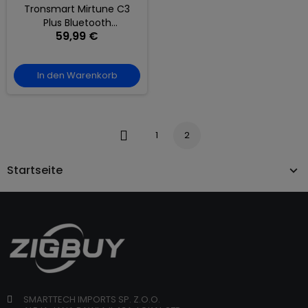
Tronsmart Mirtune C3
Plus Bluetooth
59,99 €
Lautsprecher, IPX7,
Auracast™, App EQ,
Schwarz
In den Warenkorb
1
2
Zurück
Startseite
SMARTTECH IMPORTS SP. Z.O.O.