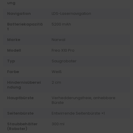
ung
Navigation
LDS-Lasernavigation
Batteriekapazitä
5200 mAh
t
Marke
Narwal
Modell
Freo X10 Pro
Typ
Saugroboter
Farbe
Weiß
Hindernisüberwi
2 cm
ndung
Hauptbürste
Verhedderungsfreie, anhebbare
Bürste
Seitenbürste
Entwirrende Seitenbürste ×1
Staubbehälter
300 ml
(Roboter)