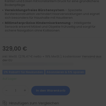
Kanten und Ecken mit konstantem Druck für eine gründlichere
Bodenpflege.
Verwicklungsfreies Bürstensystem
– Spezielle
Bürstenkonstruktion verhindert Haarverwicklungen und eignet
sich besonders für Haushalte mit Haustieren.
Millimeterpräzise Hinderniserkennung
– Intelligente
Sensorik erkennt Möbel und Objekte frühzeitig und sorgt für
sichere Navigation ohne Kollisionen.
329,00 €
inkl. MwSt. (276,47 € netto + 19% MwSt.), kostenloser
Versand aus
der EU
2% Rabatt für Neukunden
Abonnieren & 5% sparen
Auf Lager
−
+
In den Warenkorb
Hinzufügen zum Vergleichen