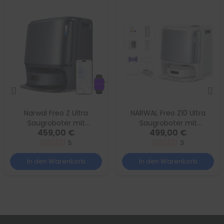
Narwal Freo Z Ultra
NARWAL Freo Z10 Ultra
Saugroboter mit
Saugroboter mit
459,00 €
499,00 €
Wischfunktion | Dual HD
Wischfunktion 18.000 Pa,
KI-Kamera & 12.000Pa
5
KI-Objekterkennung
3
Tornado-Saugleistung
In den Warenkorb
In den Warenkorb