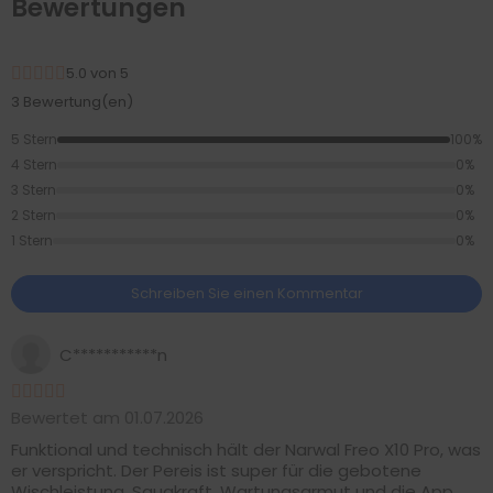
Bewertungen
5.0 von 5
3 Bewertung(en)
5 Stern
100%
4 Stern
0%
3 Stern
0%
2 Stern
0%
1 Stern
0%
Schreiben Sie einen Kommentar
C***********n
Bewertet am 01.07.2026
Funktional und technisch hält der Narwal Freo X10 Pro, was
er verspricht. Der Pereis ist super für die gebotene
Wischleistung, Saugkraft, Wartungsarmut und die App.