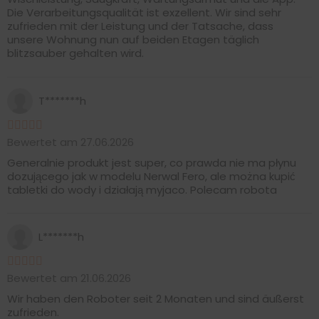
Die Verarbeitungsqualität ist exzellent. Wir sind sehr
zufrieden mit der Leistung und der Tatsache, dass
unsere Wohnung nun auf beiden Etagen täglich
blitzsauber gehalten wird.
T*******h
Bewertet am 27.06.2026
Generalnie produkt jest super, co prawda nie ma płynu
dozującego jak w modelu Nerwal Fero, ale można kupić
tabletki do wody i działają myjaco. Polecam robota
L*******h
Bewertet am 21.06.2026
Wir haben den Roboter seit 2 Monaten und sind äußerst
zufrieden.