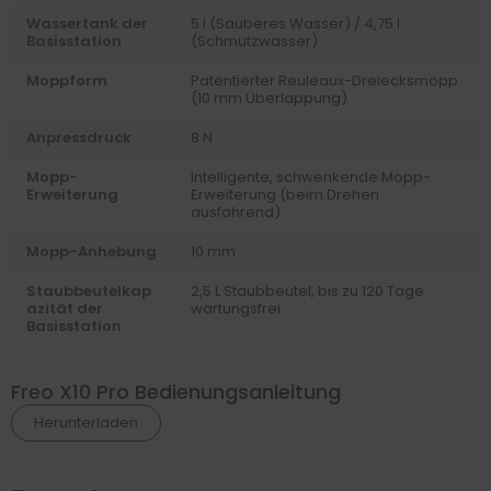
Wassertank der
5 l (Sauberes Wasser) / 4,75 l
Basisstation
(Schmutzwasser)
Moppform
Patentierter Reuleaux-Dreiecksmopp
(10 mm Überlappung)
Anpressdruck
8 N
Mopp-
Intelligente, schwenkende Mopp-
Erweiterung
Erweiterung (beim Drehen
ausfahrend)
Mopp-Anhebung
10 mm
Staubbeutelkap
2,5 L Staubbeutel, bis zu 120 Tage
azität der
wartungsfrei
Basisstation
Freo X10 Pro Bedienungsanleitung
Herunterladen