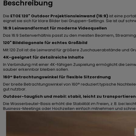
Beschreibung
Die
ETOE 120" Outdoor Projektionsleinwand (16:9)
ist eine port
eignet sie sich für klare Bilder bei Gruppen-Settings. Sie ist auf
16:9 Leinwandformat für moderne Videoquellen
Das 16:9 Seitenverhältnis passt zu den meisten Beamern, Streaming
120" Bilddiagonale für echtes Großbild
Mit 120 Zoll ist die Leinwand für größere Zuschauerabstände und 
4K-geeignet für detailreiche Inhalte
In Verbindung mit einer 4K-fähigen Zuspielung ermöglicht die Leinw
sauber erkennbar bleiben sollen.
160° Betrachtungswinkel für flexible Sitzordnung
Der breite Betrachtungswinkel von 160° reduziert typische Nachteile
gut nutzbar.
Outdoor-tauglich und mobil: stabil, leicht zu transportieren
Die Wasserbeutel-Basis erhöht die Stabilität im Freien, z. B. bei 
Business-Meetings oder Hochzeiten einfach mitnehmen und schnel