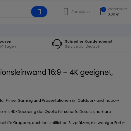
Warenkorb
0
Anmelden
0,00 €
touren
Schneller Kundendienst
 14 Tagen
Service auf Deutsch
tionsleinwand 16:9 – 4K geeignet,
 für Filme, Gaming und Präsentationen im Outdoor- und Indoor-
lte mit 4K-Decoding der Quelle für scharfe Details und klare
eit für Gruppen, auch bei seitlichen Sitzplätzen, mit weniger Farb-