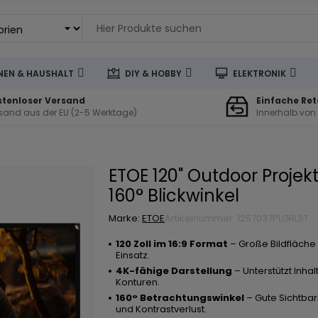
EN & HAUSHALT
DIY & HOBBY
ELEKTRONIK
stenloser Versand
Einfache Re
sand aus der EU (2-5 Werktage)
Innerhalb von
ETOE 120" Outdoor Projek
160° Blickwinkel
Marke:
ETOE
Artikelnummer: 1257037PLGRLST
120 Zoll im 16:9 Format
– Große Bildfläche
Einsatz.
4K-fähige Darstellung
– Unterstützt Inha
Konturen.
160° Betrachtungswinkel
– Gute Sichtbark
und Kontrastverlust.