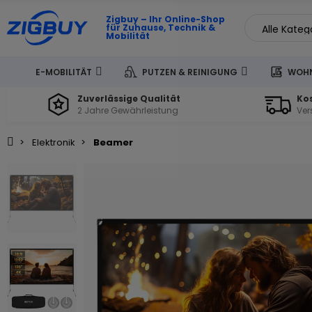
Zigbuy – Ihr Online-Shop
für Zuhause, Technik &
Mobilität
E-MOBILITÄT
PUTZEN & REINIGUNG
WOHN
Zuverlässige Qualität
Ko
2 Jahre Gewährleistung
Ver
Elektronik
Beamer