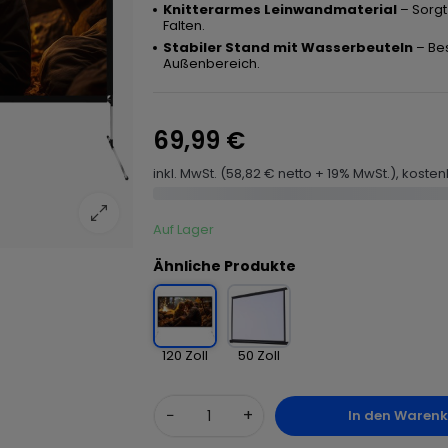
Knitterarmes Leinwandmaterial
– Sorgt
Falten.
Stabiler Stand mit Wasserbeuteln
– Bes
Außenbereich.
69,99 €
inkl. MwSt. (58,82 € netto + 19% MwSt.), koste
Auf Lager
Ähnliche Produkte
120 Zoll
50 Zoll
−
+
In den Waren