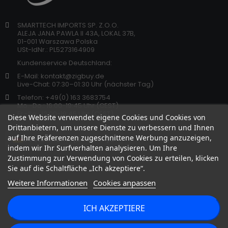
SMARTTECH IMPORTS SP. Z.O.O.
ALEJA JANA PAWLA II 43A, LOKAL 37B,
01-001 Warszawa Polska
USt-IdNr.: PL5273164909
Kundenservice Deutschland:
E-Mail: kontakt@zigbuy.de
Live-Chat: 07:30–01:30 Uhr (nächster Tag)
Telefon: +49(0) 163 3683754
Mo.-Do.: 16:00-19:45 Uhr (CEST)
Fr.-So.: 12:00-19:45 Uhr (CEST)
Diese Website verwendet eigene Cookies und Cookies von
Drittanbietern, um unsere Dienste zu verbessern und Ihnen
auf Ihre Präferenzen zugeschnittene Werbung anzuzeigen,
indem wir Ihr Surfverhalten analysieren. Um Ihre
Zustimmung zur Verwendung von Cookies zu erteilen, klicken
Sie auf die Schaltfläche „Ich akzeptiere“.
Weitere Informationen
Cookies anpassen
ICH AKZEPTIERE